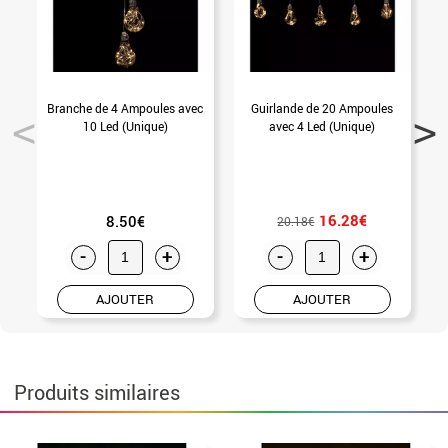
Branche de 4 Ampoules avec
Guirlande de 20 Ampoules
10 Led (Unique)
avec 4 Led (Unique)
16.28€
8.50€
20.18€
-
+
-
+
AJOUTER
AJOUTER
Produits similaires