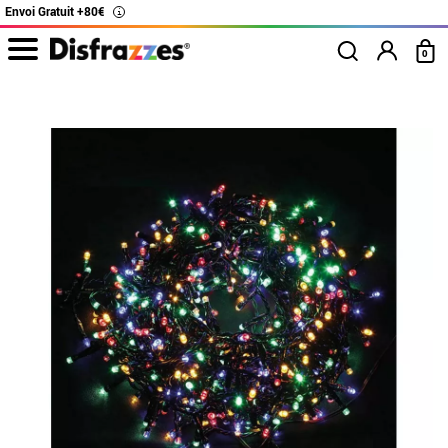
Envoi Gratuit +80€
i
0
Accueil
Décoration et Animation
Éclairage de Noël
100 Multicolor Garland