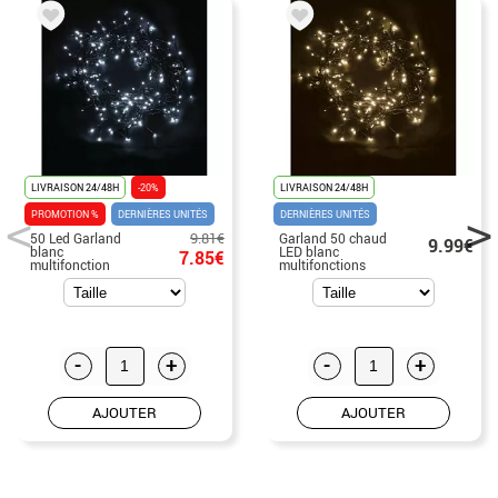
LIVRAISON 24/48H
-20%
LIVRAISON 24/48H
PROMOTION %
DERNIÈRES UNITÉS
DERNIÈRES UNITÉS
9.81€
50 Led Garland
Garland 50 chaud
9.99€
blanc
LED blanc
7.85€
multifonction
multifonctions
Extérieur
Extérieur
-
+
-
+
AJOUTER
AJOUTER