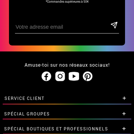
*Commandes supérieures à 50€
Amuse-toi sur nos réseaux sociaux!
SERVICE CLIENT
• Qui sommes-nous?
SPÉCIAL GROUPES
• CGV
• Mentions légales
et
Proteccion des données
Remises spéciales pour groupes et
SPÉCIAL BOUTIQUES ET PROFESSIONNELS