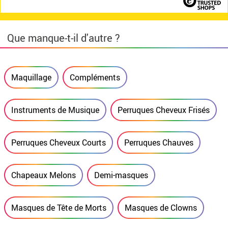
Que manque-t-il d'autre ?
Maquillage
Compléments
Instruments de Musique
Perruques Cheveux Frisés
Perruques Cheveux Courts
Perruques Chauves
Chapeaux Melons
Demi-masques
Masques de Tête de Morts
Masques de Clowns