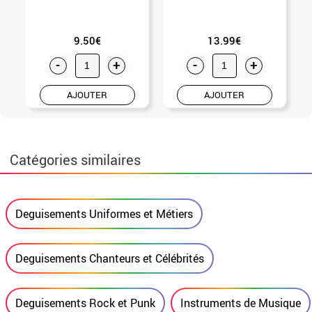
9.50€
13.99€
-
+
-
+
AJOUTER
AJOUTER
Catégories similaires
Deguisements Uniformes et Métiers
Deguisements Chanteurs et Célébrités
Deguisements Rock et Punk
Instruments de Musique