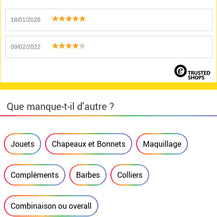
18/01/2026
09/02/2022
Que manque-t-il d'autre ?
Jouets
Chapeaux et Bonnets
Maquillage
Compléments
Barbes
Colliers
Combinaison ou overall