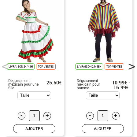
LIVRAISON 24/48H
TOP VENTES
LIVRAISON 24/48H
TOP VENTES
Déguisement
Déguisement
25.50€
10.99€ -
mexicain pour une
mexicain pour
16.99€
fille
homme
-
+
-
+
AJOUTER
AJOUTER