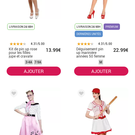
LIVRAISON 24/48H
LIVRAISON 24/48H
PREMIUM
DERNIÈRES UNITÉS
4.31/5.00
4.31/5.00
Kit de pin up rose
Déguisement pin
13.99€
22.99€
pour les filles:
up marinière
jupe et cravate
années 50 femme
3-4A
7-9A
M
AJOUTER
AJOUTER