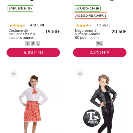
LIVRAISON 24/48H
LIVRAISON 24/48H
ACCESSOIRES COMPRIS
4.31/5.00
4.31/5.00
Costume de
Déguisement
19.50€
20.50€
maillot de bain à
Vintage Années
pois des années
50 pour femme
50 pour femme
S
M
L
M-L
AJOUTER
AJOUTER