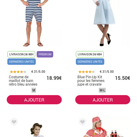
LIVRAISON 24/48H
PREMIUM
LIVRAISON 24/48H
DERNIÈRES UNITÉS
DERNIÈRES UNITÉS
4.31/5.00
4.31/5.00
Costume de
Blue Pin-Up Kit
18.99€
15.50€
maillot de bain
pour les femmes:
rétro bleu années
jupe et cravate
50 pour homme
M
M-L
AJOUTER
AJOUTER