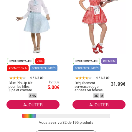
LIVRAISON 24/48H
-60%
LIVRAISON 24/48H
PREMIUM
PROMOTION %
DERNIÈRES UNITÉS
DERNIÈRES UNITÉS
4.31/5.00
4.31/5.00
12.50€
Blue Pin-Up Kit
Déguisement
31.99€
pour les filles:
5.00€
serveuse rouge
jupe et cravate
années 50 femme
3-4A
XS
M
AJOUTER
AJOUTER
Vous avez vu
32
de 195 produits