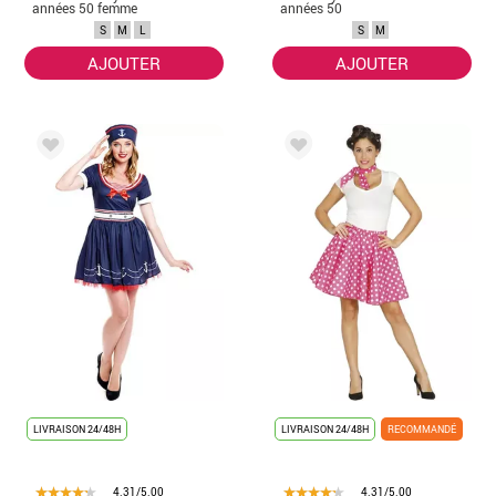
années 50 femme
années 50
homme
S
M
L
S
M
AJOUTER
AJOUTER
LIVRAISON 24/48H
LIVRAISON 24/48H
RECOMMANDÉ
4.31/5.00
4.31/5.00