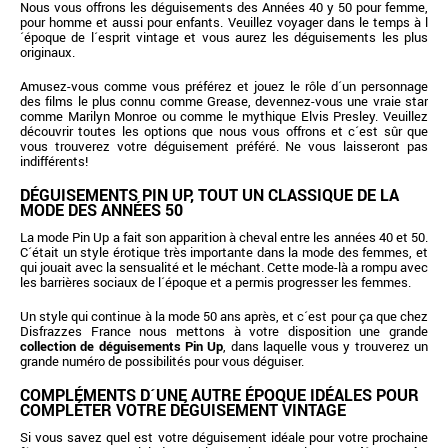
Nous vous offrons les déguisements des Années 40 y 50 pour femme,
pour homme et aussi pour enfants. Veuillez voyager dans le temps à l
´époque de l´esprit vintage et vous aurez les déguisements les plus
originaux.
Amusez-vous comme vous préférez et jouez le rôle d´un personnage
des films le plus connu comme Grease, devennez-vous une vraie star
comme Marilyn Monroe ou comme le mythique Elvis Presley. Veuillez
découvrir toutes les options que nous vous offrons et c´est sûr que
vous trouverez votre déguisement préféré. Ne vous laisseront pas
indifférents!
DÉGUISEMENTS PIN UP, TOUT UN CLASSIQUE DE LA
MODE DES ANNÉES 50
La mode Pin Up a fait son apparition à cheval entre les années 40 et 50.
C´était un style érotique très importante dans la mode des femmes, et
qui jouait avec la sensualité et le méchant. Cette mode-là a rompu avec
les barrières sociaux de l´époque et a permis progresser les femmes.
Un style qui continue à la mode 50 ans après, et c´est pour ça que chez
Disfrazzes France nous mettons à votre disposition une grande
collection de déguisements Pin Up
, dans laquelle vous y trouverez un
grande numéro de possibilités pour vous déguiser.
COMPLÉMENTS D´UNE AUTRE ÉPOQUE IDÉALES POUR
COMPLÉTER VOTRE DÉGUISEMENT VINTAGE
Si vous savez quel est votre déguisement idéale pour votre prochaine