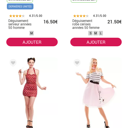
DERNIÈRES UNITÉS
4.31/5.00
4.31/5.00
Déguisement
Déguisement
16.50€
21.50€
serveur années
robe cerises
50 homme
années 50 femme
M
S
M
L
AJOUTER
AJOUTER