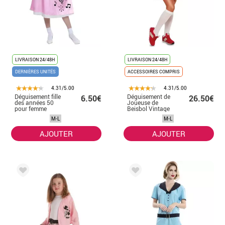
LIVRAISON 24/48H
LIVRAISON 24/48H
DERNIÈRES UNITÉS
ACCESSOIRES COMPRIS
4.31/5.00
4.31/5.00
Déguisement fille
Déguisement de
6.50€
26.50€
des années 50
Joueuse de
pour femme
Beisbol Vintage
pour femme
M-L
M-L
AJOUTER
AJOUTER