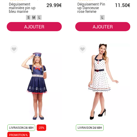
Déguisement
Déguisement Pin
29.99€
11.50€
marinière pin up
up Danceuse
bleu marine
rose femme
femme
S
M
L
L
AJOUTER
AJOUTER
LIVRAISON 24/48H
-25%
LIVRAISON 24/48H
PROMOTION %