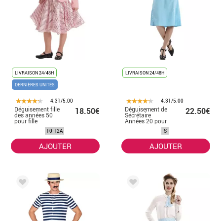
LIVRAISON 24/48H
LIVRAISON 24/48H
DERNIÈRES UNITÉS
4.31/5.00
4.31/5.00
Déguisement fille
Déguisement de
18.50€
22.50€
des années 50
Sécrétaire
pour fille
Années 20 pour
femme
10-12A
S
AJOUTER
AJOUTER