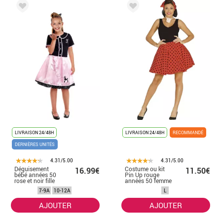
LIVRAISON 24/48H
LIVRAISON 24/48H
RECOMMANDÉ
DERNIÈRES UNITÉS
4.31/5.00
4.31/5.00
Déguisement
Costume ou kit
16.99€
11.50€
bébé années 50
Pin Up rouge
rose et noir fille
années 50 femme
: jupe et nœud
7-9A
10-12A
L
AJOUTER
AJOUTER