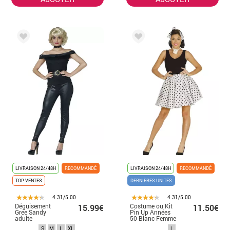
LIVRAISON 24/48H
RECOMMANDÉ
LIVRAISON 24/48H
RECOMMANDÉ
TOP VENTES
DERNIÈRES UNITÉS
4.31/5.00
4.31/5.00
Déguisement
Costume ou Kit
15.99€
11.50€
Gree Sandy
Pin Up Années
adulte
50 Blanc Femme
: Jupe et Noeud
S
M
L
XL
L