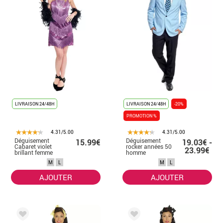
LIVRAISON 24/48H
LIVRAISON 24/48H
-20%
PROMOTION %
4.31/5.00
4.31/5.00
Déguisement
Déguisement
15.99€
19.03€ -
Cabaret violet
rocker années 50
23.99€
brillant femme
homme
M
L
M
L
AJOUTER
AJOUTER