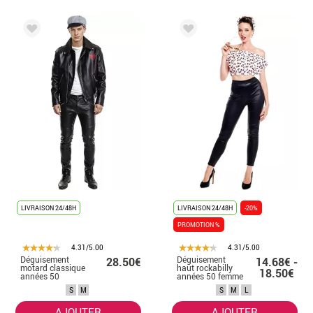
LIVRAISON 24/48H
LIVRAISON 24/48H
-20%
PROMOTION %
4.31/5.00
4.31/5.00
Déguisement
Déguisement
28.50€
14.68€ -
motard classique
haut rockabilly
18.50€
années 50
années 50 femme
homme
S
M
S
M
L
AJOUTER
AJOUTER