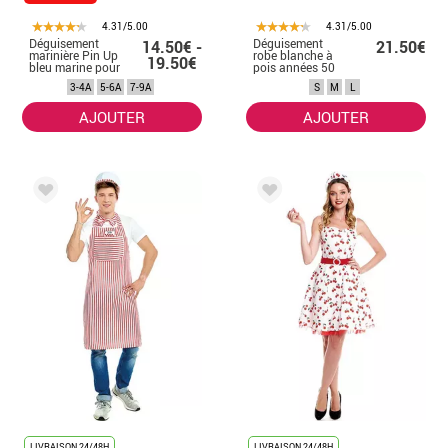
4.31/5.00
4.31/5.00
Déguisement
Déguisement
14.50€ -
21.50€
marinière Pin Up
robe blanche à
19.50€
bleu marine pour
pois années 50
fille
femme
3-4A
5-6A
7-9A
S
M
L
AJOUTER
AJOUTER
LIVRAISON 24/48H
LIVRAISON 24/48H