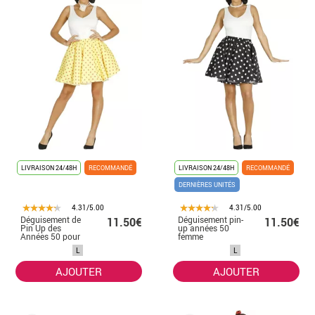
LIVRAISON 24/48H
RECOMMANDÉ
LIVRAISON 24/48H
RECOMMANDÉ
DERNIÈRES UNITÉS
4.31/5.00
4.31/5.00
Déguisement de
Déguisement pin-
11.50€
11.50€
Pin Up des
up années 50
Années 50 pour
femme
femme
L
L
AJOUTER
AJOUTER