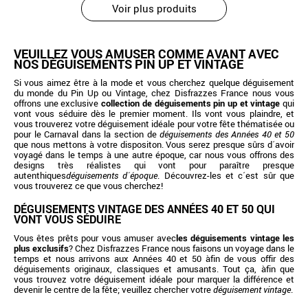
Voir plus produits
VEUILLEZ VOUS AMUSER COMME AVANT AVEC
NOS DÉGUISEMENTS PIN UP ET VINTAGE
Si vous aimez être à la mode et vous cherchez quelque déguisement
du monde du Pin Up ou Vintage, chez Disfrazzes France nous vous
offrons une exclusive
collection de déguisements pin up et vintage
qui
vont vous séduire dès le premier moment. Ils vont vous plaindre, et
vous trouverez votre déguisement idéale pour votre fête thématisée ou
pour le Carnaval dans la section de
déguisements des Années 40 et 50
que nous mettons à votre dispositon. Vous serez presque sûrs d´avoir
voyagé dans le temps à une autre époque, car nous vous offrons des
designs très réalistes qui vont pour paraître presque
autenthiques
déguisements d´époque
. Découvrez-les et c´est sûr que
vous trouverez ce que vous cherchez!
DÉGUISEMENTS VINTAGE DES ANNÉES 40 ET 50 QUI
VONT VOUS SÉDUIRE
Vous êtes prêts pour vous amuser avec
les déguisements vintage les
plus exclusifs
? Chez Disfrazzes France nous faisons un voyage dans le
temps et nous arrivons aux Années 40 et 50 àfin de vous offir des
déguisements originaux, classiques et amusants. Tout ça, àfin que
vous trouvez votre déguisement idéale pour marquer la différence et
devenir le centre de la fête; veuillez chercher votre
déguisement vintage
.