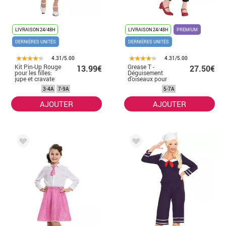
LIVRAISON 24/48H
LIVRAISON 24/48H
PREMIUM
DERNIÈRES UNITÉS
DERNIÈRES UNITÉS
4.31/5.00
4.31/5.00
Kit Pin-Up Rouge
Grease T -
13.99€
27.50€
pour les filles:
Déguisement
jupe et cravate
d'oiseaux pour
filles et
3-4A
7-9A
5-7A
adolescentes
AJOUTER
AJOUTER