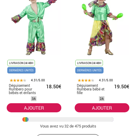
LIVRAISON 24/48H
LIVRAISON 24/48H
DERNIÈRES UNITÉS
DERNIÈRES UNITÉS
4.31/5.00
4.31/5.00
Déguisement
Déguisement
18.50€
19.50€
Rumbero pour
Rumbera bébé et
bébés et enfants
fille
3A
2A
AJOUTER
AJOUTER
Vous avez vu
32
de 475 produits