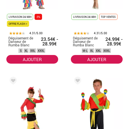
LIVRAISON 24/48H
-5%
LIVRAISON 24/48H
TOP VENTES
OFFRE FLASH ⚡
4.31/5.00
4.31/5.00
Déguisement de
Déguisement de
23.54€ -
24.99€ -
Danseur de
Danseur de
28.99€
28.99€
Rumba Blanc
Rumba Blanc
pour homme
pour femme
S
XL
XXL
XXXL
M-L
XL
XXL
XXXL
AJOUTER
AJOUTER