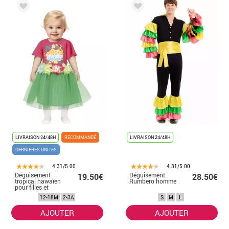
LIVRAISON 24/48H
RECOMMANDÉ
LIVRAISON 24/48H
DERNIÈRES UNITÉS
4.31/5.00
4.31/5.00
Déguisement
Déguisement
19.50€
28.50€
tropical hawaïen
Rumbero homme
pour filles et
bébés
12-18M
2-3A
S
M
L
AJOUTER
AJOUTER