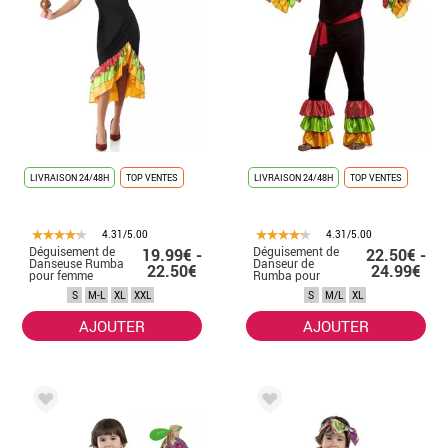
LIVRAISON 24/48H
TOP VENTES
LIVRAISON 24/48H
TOP VENTES
4.31/5.00
4.31/5.00
Déguisement de
Déguisement de
19.99€ -
22.50€ -
Danseuse Rumba
Danseur de
22.50€
24.99€
pour femme
Rumba pour
homme
S
M-L
XL
XXL
S
M/L
XL
AJOUTER
AJOUTER