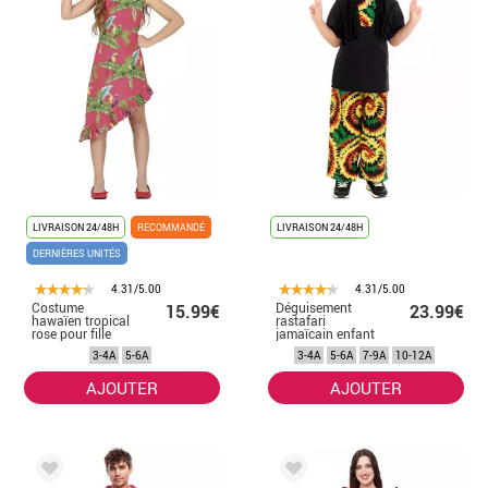
LIVRAISON 24/48H
RECOMMANDÉ
LIVRAISON 24/48H
DERNIÈRES UNITÉS
4.31/5.00
4.31/5.00
Costume
Déguisement
15.99€
23.99€
hawaïen tropical
rastafari
rose pour fille
jamaïcain enfant
3-4A
5-6A
3-4A
5-6A
7-9A
10-12A
AJOUTER
AJOUTER