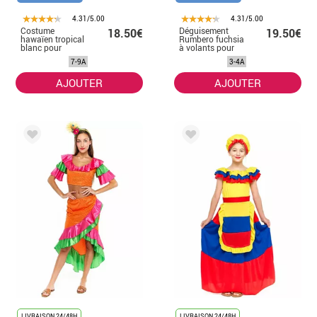
4.31/5.00
4.31/5.00
Costume
Déguisement
18.50€
19.50€
hawaïen tropical
Rumbero fuchsia
blanc pour
à volants pour
garçon
enfant
7-9A
3-4A
AJOUTER
AJOUTER
LIVRAISON 24/48H
LIVRAISON 24/48H