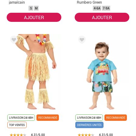
jamaïcain
Rumbero Green
homme
Party garçon
S
M
4-6A
7-9A
AJOUTER
AJOUTER
LIVRAISON 24/48H
RECOMMANDÉ
LIVRAISON 24/48H
RECOMMANDÉ
TOP VENTES
DERNIÈRES UNITÉS
4.31/5.00
4.31/5.00