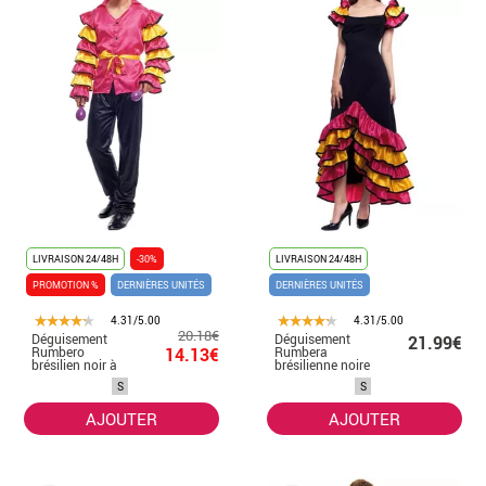
LIVRAISON 24/48H
-30%
LIVRAISON 24/48H
PROMOTION %
DERNIÈRES UNITÉS
DERNIÈRES UNITÉS
4.31/5.00
4.31/5.00
20.18€
Déguisement
Déguisement
21.99€
Rumbero
14.13€
Rumbera
brésilien noir à
brésilienne noire
volants homme
à volants femme
S
S
AJOUTER
AJOUTER