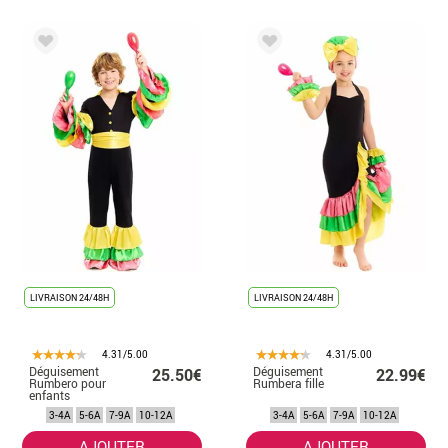
LIVRAISON 24/48H
LIVRAISON 24/48H
4.31/5.00
4.31/5.00
Déguisement
Déguisement
25.50€
22.99€
Rumbero pour
Rumbera fille
enfants
3-4A
5-6A
7-9A
10-12A
3-4A
5-6A
7-9A
10-12A
AJOUTER
AJOUTER