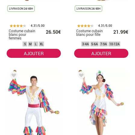
LIVRAISON 24/48H
LIVRAISON 24/48H
4.31/5.00
4.31/5.00
Costume cubain
Costume cubain
26.50€
21.99€
blanc pour
blanc pour fille
femmes
S
M
L
XL
3-4A
5-6A
7-9A
10-12A
AJOUTER
AJOUTER