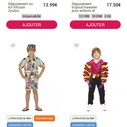
Déguisement ou
Déguisement
13.99€
17.50€
Kit Africain
tropical hawaïen
Zoulou:
pour enfants et
Manches, Jupe et
bébés
Unique adulte
12-18M
18-24M
2-3A
Jambières
AJOUTER
AJOUTER
LIVRAISON 24/48H
RECOMMANDÉ
LIVRAISON 24/48H
DERNIÈRES UNITÉS
DERNIÈRES UNITÉS