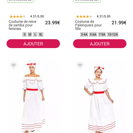
4.31/5.00
4.31/5.00
Costume de reine
Costume de
23.99€
21.99€
de samba pour
Palenquera pour
femmes
fille
S
M
L
XL
3-4A
5-6A
7-9A
10-12A
AJOUTER
AJOUTER