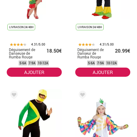
LIVRAISON 24/48H
LIVRAISON 24/48H
4.31/5.00
4.31/5.00
Déguisement de
Déguisement de
18.50€
20.99€
Danseuse de
Danseur de
Rumba Rouge
Rumba Rouge
pour fille
pour garçon
5-6A
7-9A
10-12A
5-6A
7-9A
10-12A
AJOUTER
AJOUTER