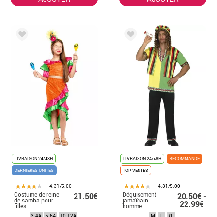
LIVRAISON 24/48H
LIVRAISON 24/48H
RECOMMANDÉ
DERNIÈRES UNITÉS
TOP VENTES
4.31/5.00
4.31/5.00
Costume de reine
Déguisement
21.50€
20.50€ -
de samba pour
jamaïcain
22.99€
filles
homme
3-4A
5-6A
10-12A
M
L
XL