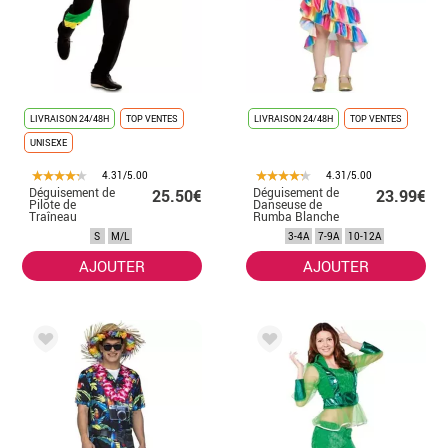
LIVRAISON 24/48H
TOP VENTES
LIVRAISON 24/48H
TOP VENTES
UNISEXE
4.31/5.00
4.31/5.00
Déguisement de
Déguisement de
25.50€
23.99€
Pilote de
Danseuse de
Traîneau
Rumba Blanche
Bobsleigh
pour fille
S
M/L
3-4A
7-9A
10-12A
Jamaïcain pour
adulte
AJOUTER
AJOUTER