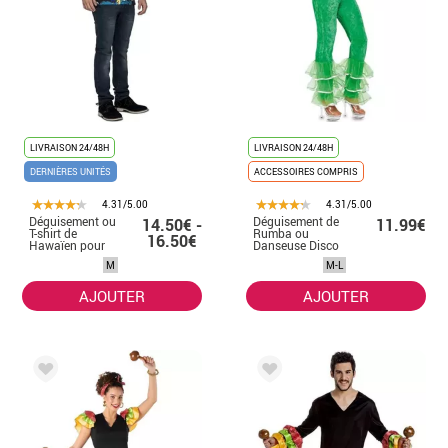
LIVRAISON 24/48H
LIVRAISON 24/48H
DERNIÈRES UNITÉS
ACCESSOIRES COMPRIS
4.31/5.00
4.31/5.00
Déguisement ou
Déguisement de
14.50€ -
11.99€
T-shirt de
Rumba ou
16.50€
Hawaïen pour
Danseuse Disco
homme
Vert pour femme
M
M-L
AJOUTER
AJOUTER