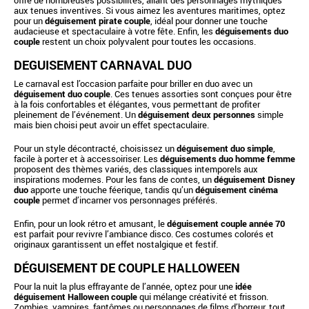
offre de nombreuses possibilités, allant des personnages mythiques
aux tenues inventives. Si vous aimez les aventures maritimes, optez
pour un
déguisement pirate couple
, idéal pour donner une touche
audacieuse et spectaculaire à votre fête. Enfin, les
déguisements duo
couple
restent un choix polyvalent pour toutes les occasions.
DEGUISEMENT CARNAVAL DUO
Le carnaval est l’occasion parfaite pour briller en duo avec un
déguisement duo couple
. Ces tenues assorties sont conçues pour être
à la fois confortables et élégantes, vous permettant de profiter
pleinement de l’événement. Un
déguisement deux personnes
simple
mais bien choisi peut avoir un effet spectaculaire.
Pour un style décontracté, choisissez un
déguisement duo simple
,
facile à porter et à accessoiriser. Les
déguisements duo homme femme
proposent des thèmes variés, des classiques intemporels aux
inspirations modernes. Pour les fans de contes, un
déguisement Disney
duo
apporte une touche féerique, tandis qu’un
déguisement cinéma
couple
permet d’incarner vos personnages préférés.
Enfin, pour un look rétro et amusant, le
déguisement couple année 70
est parfait pour revivre l’ambiance disco. Ces costumes colorés et
originaux garantissent un effet nostalgique et festif.
DÉGUISEMENT DE COUPLE HALLOWEEN
Pour la nuit la plus effrayante de l’année, optez pour une
idée
déguisement Halloween couple
qui mélange créativité et frisson.
Zombies, vampires, fantômes ou personnages de films d’horreur, tout