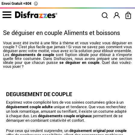
Envoi Gratuit +80€
i
0
Se déguiser en couple Aliments et boissons
Vous avez été invité à une fête à thème et vous voulez vous déguiser en
couple ? C'est plus facile que jamais ! Si vous ne savez pas comment vous
déguiser avec votre moitié, vous avez ici la solution pour éblouir ensemble.
Les
déguisements de couple
sont l'option idéale pour éblouir à n'importe
quelle fête costumée. Dans Disfrazzes, nous avons préparé une section
idéale pour que chacun puisse
se déguiser en couple
. Quel duo voulez-
vous jouer ?
Accueil
Déguisements
Déguisements pour couples
DÉGUISEMENT DE COUPLE
Exprimez votre complicité lors de vos soirées costumées grâce à un
déguisement couple adulte
unique et tendance. Que vous recherchiez
un look romantique, amusant ou terrifiant, il existe un costume adapté
à chaque duo. Les
déguisements couple originaux
permettent de se
démarquer en combinant créativité et confort.
Pour ceux qui veulent surprendre, un
déguisement original pour couple