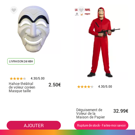
LIVRAISON 24/48H
4.30/5.00
Hahoe théâtral
2.50€
4.30/5.00
de voleur coréen
Masque taille
M/L
Déguisement de
32.99€
Voleur de la
Maison de Papier
pour homme
AJOUTER
Rupture de stock - Faites-moi savoir