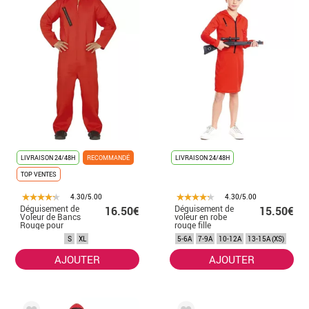
LIVRAISON 24/48H
RECOMMANDÉ
LIVRAISON 24/48H
TOP VENTES
4.30/5.00
4.30/5.00
Déguisement de
Déguisement de
16.50€
15.50€
Voleur de Bancs
voleur en robe
Rouge pour
rouge fille
homme
S
XL
5-6A
7-9A
10-12A
13-15A (XS)
AJOUTER
AJOUTER