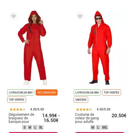
LIVRAISON 24/48H
RECOMMANDÉ
LIVRAISON 24/48H
TOP VENTES
TOP VENTES
UNISEXE
4.30/5.00
4.30/5.00
Déguisement de
Costume de
14.99€ -
20.50€
braqueur de
voleur de gang
16.50€
banque pour
pour adulte
femme
S
M
L
XL
M
L
XXL