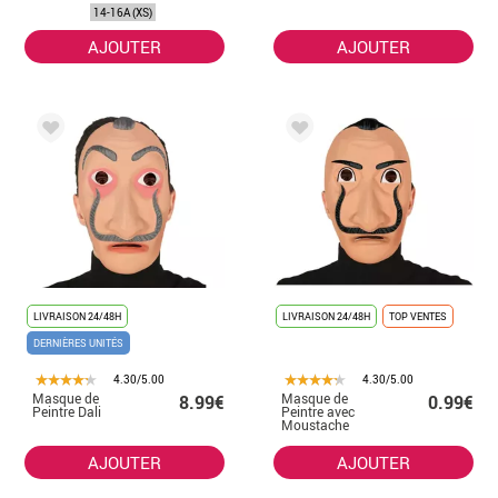
enfants
14-16A (XS)
AJOUTER
AJOUTER
LIVRAISON 24/48H
LIVRAISON 24/48H
TOP VENTES
DERNIÈRES UNITÉS
4.30/5.00
4.30/5.00
Masque de
Masque de
8.99€
0.99€
Peintre Dali
Peintre avec
Moustache
AJOUTER
AJOUTER