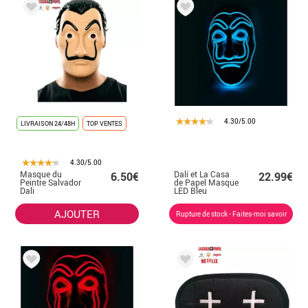
rouge de voleur avec cagoule, le masque imitant le peintre Salvador
Dalí, un fusil et d'autres accessoires. Le masque de Salvador Dalí est
indispensable à ce déguisement, nous vous expliquons pourquoi.
Salvador Dalí est né le 11 mai 1904 et est décédé à l'âge de 84 ans en
Catalogne. Il était un artiste, peintre, photographe et sculpteur bien
connu en Espagne et dans le monde entier. Très admiré par ces
voleurs, le masque ou le masque qui le représente a été la source
d'inspiration de cette bande de voleurs pour être utilisé dans leurs
projets et depuis lors, il est devenu populaire.
4.30/5.00
LIVRAISON 24/48H
TOP VENTES
4.30/5.00
Masque du
Dalí et La Casa
6.50€
22.99€
Peintre Salvador
de Papel Masque
Dali
LED Bleu
AJOUTER
Rupture de stock - Faites-moi savoir