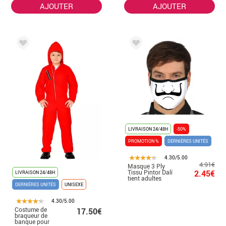
AJOUTER
AJOUTER
LIVRAISON 24/48H
-50%
PROMOTION %
DERNIÈRES UNITÉS
4.30/5.00
4.91€
Masque 3 Ply
Tissu Pintor Dalí
2.45€
LIVRAISON 24/48H
tient adultes
DERNIÈRES UNITÉS
UNISEXE
4.30/5.00
Costume de
17.50€
braqueur de
banque pour