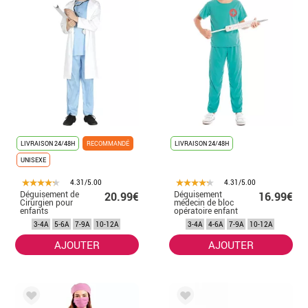
LIVRAISON 24/48H
RECOMMANDÉ
LIVRAISON 24/48H
UNISEXE
4.31/5.00
4.31/5.00
Déguisement de
Déguisement
20.99€
16.99€
Cirurgien pour
médecin de bloc
enfants
opératoire enfant
3-4A
5-6A
7-9A
10-12A
3-4A
4-6A
7-9A
10-12A
AJOUTER
AJOUTER