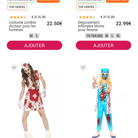
TOP VENTES
TOP VENTES
4.31/5.00
4.31/5.00
costume zombie
Déguisement
22.50€
22.99€
docteur pour les
Infirmière Morte
hommes
pour femme
Halloween
M
L
14-16A (XS)
M
L
XL
AJOUTER
AJOUTER