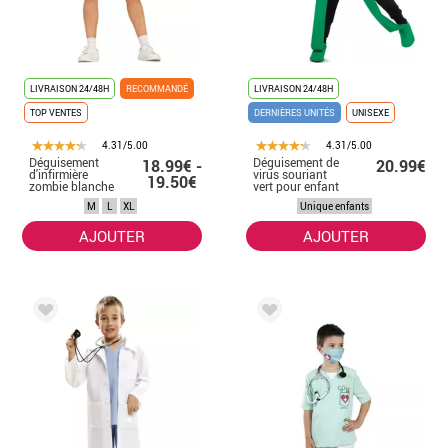
LIVRAISON 24/48H
RECOMMANDÉ
LIVRAISON 24/48H
TOP VENTES
DERNIÈRES UNITÉS
UNISEXE
4.31/5.00
4.31/5.00
Déguisement
Déguisement de
18.99€ -
20.99€
d'infirmière
virus souriant
19.50€
zombie blanche
vert pour enfant
femme
M
L
XL
Unique enfants
AJOUTER
AJOUTER