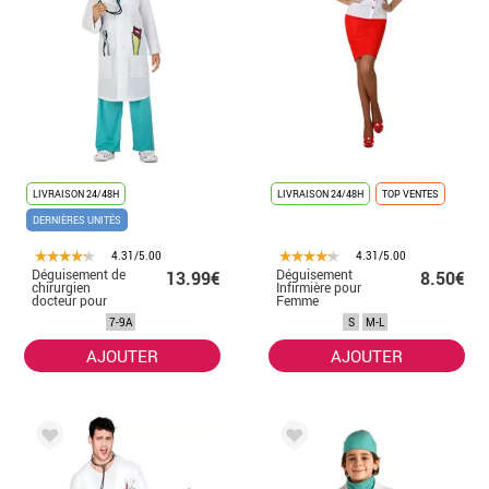
LIVRAISON 24/48H
LIVRAISON 24/48H
TOP VENTES
DERNIÈRES UNITÉS
4.31/5.00
4.31/5.00
Déguisement de
Déguisement
13.99€
8.50€
chirurgien
Infirmière pour
docteur pour
Femme
enfant
7-9A
S
M-L
AJOUTER
AJOUTER