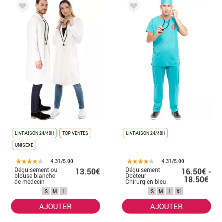
LIVRAISON 24/48H
TOP VENTES
LIVRAISON 24/48H
UNISEXE
4.31/5.00
4.31/5.00
Déguisement ou
Déguisement
13.50€
16.50€ -
blouse blanche
Docteur
18.50€
de médecin
Chirurgien bleu
adulte
homme
S
M
L
S
M
L
XL
AJOUTER
AJOUTER