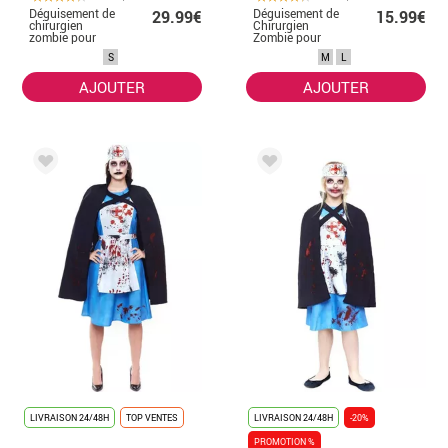
Déguisement de
Déguisement de
29.99€
15.99€
chirurgien
Chirurgien
zombie pour
Zombie pour
adultes
homme
S
M
L
Halloween
AJOUTER
AJOUTER
LIVRAISON 24/48H
TOP VENTES
LIVRAISON 24/48H
-20%
PROMOTION %