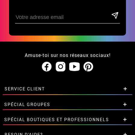
Amuse-toi sur nos réseaux sociaux!
SERVICE CLIENT
• Qui sommes-nous?
SPÉCIAL GROUPES
• CGV
• Mentions légales
et
Proteccion des données
Remises spéciales pour groupes et
SPÉCIAL BOUTIQUES ET PROFESSIONNELS
• Soutien
grandes commandes.
• Loi des Cookies
Contactez-nous ici
Remises spéciales pour groupes et
BESOIN D'AIDE?