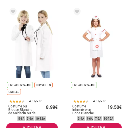
LIVRAISON 24/48H
TOP VENTES
LIVRAISON 24/48H
UNISEXE
4.31/5.00
4.31/5.00
Costume ou
Costume
8.99€
19.50€
Blouse Blanche
Infirmière en
de Médecin ou de
Robe Blanche
Laboratoire pour
pour fille
5-6A
7-9A
10-12A
3-4A
4-6A
7-9A
10-12A
enfant
AJOUTER
AJOUTER