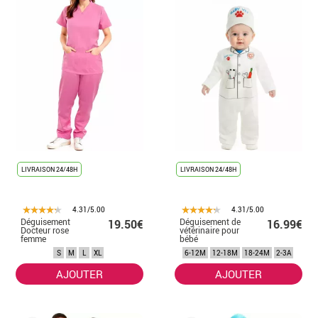
LIVRAISON 24/48H
LIVRAISON 24/48H
4.31/5.00
4.31/5.00
Déguisement
Déguisement de
19.50€
16.99€
Docteur rose
vétérinaire pour
femme
bébé
S
M
L
XL
6-12M
12-18M
18-24M
2-3A
AJOUTER
AJOUTER