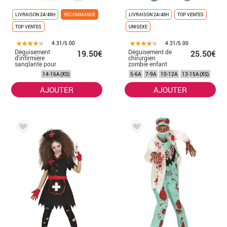
LIVRAISON 24/48H
RECOMMANDÉ
LIVRAISON 24/48H
TOP VENTES
TOP VENTES
UNISEXE
4.31/5.00
4.31/5.00
Déguisement
Déguisement de
19.50€
25.50€
d'infirmière
chirurgien
sanglante pour
zombie enfant
adolescents
14-16A (XS)
5-6A
7-9A
10-12A
13-15A (XS)
AJOUTER
AJOUTER