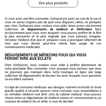
Voir plus produits
Si vous avez une fête costumée, Carnaval est juste au coin de la rue et
vous ne savez toujours pas de quoi vous déguiser, calme, ne paniquez
pas, chez Disfrazzes nous voulons vous aider. Nous avons une énorme
collection de
déguisements de médecin et d'infirmière
faits
exclusivement pour vous, avec lesquels vous pouvez profiter de la fête
la plus amusante et la plus originale que vous puissiez imaginer.
Devenez médecin d'un jour et préparez-vous à provoquer tellement de
rires que vous devrez peut-être même faire usage de vos
connaissances médicales.
DÉGUISEMENTS DE MÉDECINS FOUS QUI VOUS
FERONT RIRE AUX ÉCLATS
Chez Disfrazzes, nous voulons vous aider à profiter pleinement de
votre prochaine fête costumée, c'est pourquoi nous savions que nous
ne pouvions pas manquer dans notre boutique en ligne une large
collection de
déguisements de docteur fou
avec lesquels vous passerez
un excellent moment.
Il s'agit de costumes médicaux aux designs vraiment exclusifs et d'une
grande qualité, à tel point qu'avec votre costume, vous ressemblerez à
un véritable médecin tout droit sorti du cabinet médical. Vous pouvez
choisir entre un
déguisement de médecin sérieux
et conventionnel ou un
costume de médecin fou
et drôle, à vous de décider!