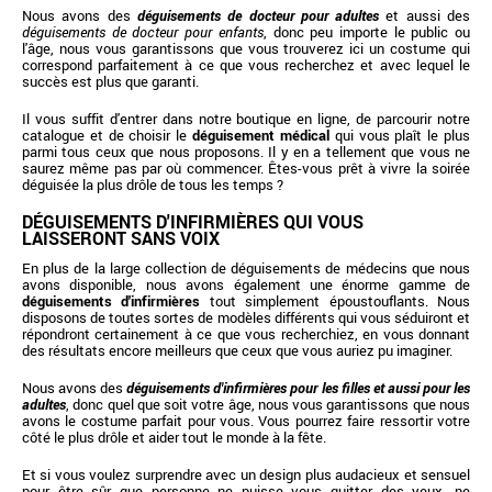
Nous avons des
déguisements de docteur pour adultes
et aussi des
déguisements de docteur pour enfants
, donc peu importe le public ou
l'âge, nous vous garantissons que vous trouverez ici un costume qui
correspond parfaitement à ce que vous recherchez et avec lequel le
succès est plus que garanti.
Il vous suffit d'entrer dans notre boutique en ligne, de parcourir notre
catalogue et de choisir le
déguisement médical
qui vous plaît le plus
parmi tous ceux que nous proposons. Il y en a tellement que vous ne
saurez même pas par où commencer. Êtes-vous prêt à vivre la soirée
déguisée la plus drôle de tous les temps ?
DÉGUISEMENTS D'INFIRMIÈRES QUI VOUS
LAISSERONT SANS VOIX
En plus de la large collection de déguisements de médecins que nous
avons disponible, nous avons également une énorme gamme de
déguisements d'infirmières
tout simplement époustouflants. Nous
disposons de toutes sortes de modèles différents qui vous séduiront et
répondront certainement à ce que vous recherchiez, en vous donnant
des résultats encore meilleurs que ceux que vous auriez pu imaginer.
Nous avons des
déguisements d'infirmières pour les filles
et aussi pour les
adultes
, donc quel que soit votre âge, nous vous garantissons que nous
avons le costume parfait pour vous. Vous pourrez faire ressortir votre
côté le plus drôle et aider tout le monde à la fête.
Et si vous voulez surprendre avec un design plus audacieux et sensuel
pour être sûr que personne ne puisse vous quitter des yeux, ne