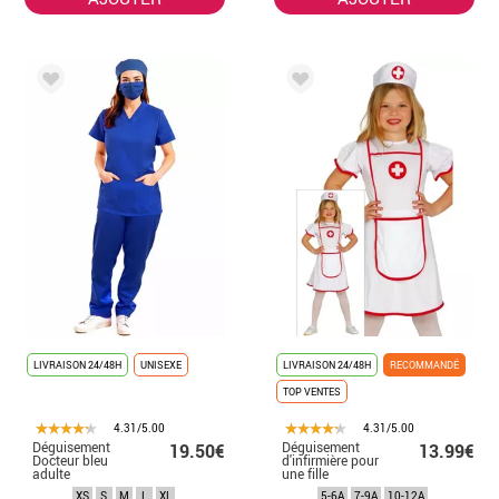
LIVRAISON 24/48H
UNISEXE
LIVRAISON 24/48H
RECOMMANDÉ
TOP VENTES
4.31/5.00
4.31/5.00
Déguisement
Déguisement
19.50€
13.99€
Docteur bleu
d'infirmière pour
adulte
une fille
XS
S
M
L
XL
5-6A
7-9A
10-12A