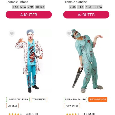
Zombie Enfant
zombie blanche
fille
3-4A
5-6A
7-9A
10-12A
3-4A
5-6A
7-9A
10-12A
AJOUTER
AJOUTER
LIVRAISON 24/48H
TOP VENTES
LIVRAISON 24/48H
RECOMMANDÉ
UNISEXE
TOP VENTES
4.31/5.00
4.31/5.00