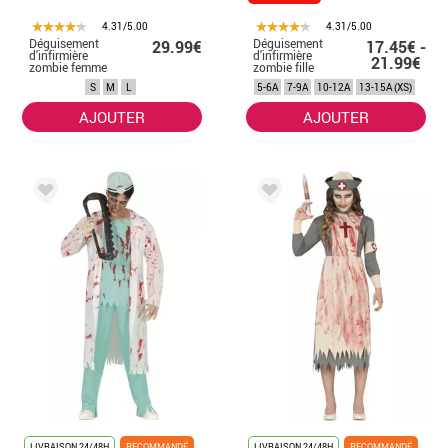
4.31/5.00
4.31/5.00
Déguisement
Déguisement
29.99€
17.45€ -
d'infirmière
d'infirmière
21.99€
zombie femme
zombie fille
S
M
L
5-6A
7-9A
10-12A
13-15A (XS)
AJOUTER
AJOUTER
LIVRAISON 24/48H
RECOMMANDÉ
LIVRAISON 24/48H
RECOMMANDÉ