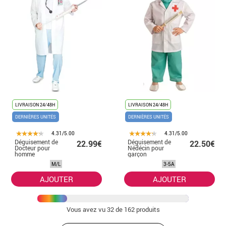
LIVRAISON 24/48H
LIVRAISON 24/48H
DERNIÈRES UNITÉS
DERNIÈRES UNITÉS
4.31/5.00
4.31/5.00
Déguisement de
Déguisement de
22.99€
22.50€
Docteur pour
Nédécin pour
homme
garçon
M/L
3-5A
AJOUTER
AJOUTER
Vous avez vu
32
de 162 produits