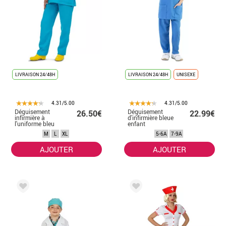
LIVRAISON 24/48H
LIVRAISON 24/48H
UNISEXE
4.31/5.00
4.31/5.00
Déguisement
Déguisement
26.50€
22.99€
infirmière à
d'infirmière bleue
l'uniforme bleu
enfant
femme
M
L
XL
5-6A
7-9A
AJOUTER
AJOUTER