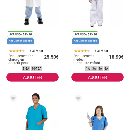
LIVRAISON 24/48H
LIVRAISON 24/48H
DERNIÈRES UNITÉS
DERNIÈRES UNITÉS
4.31/5.00
4.31/5.00
Déguisement de
Déguisement
25.50€
18.99€
chirurgien
médecin
docteur pour
urgentiste enfant
enfant
et bébé
5-6A
10-12A
1A
3A
4A
6A
AJOUTER
AJOUTER