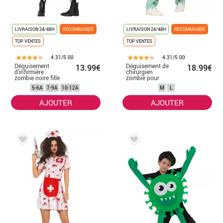
LIVRAISON 24/48H
RECOMMANDÉ
LIVRAISON 24/48H
RECOMMANDÉ
TOP VENTES
TOP VENTES
4.31/5.00
4.31/5.00
Déguisement
Déguisement de
13.99€
18.99€
d'infirmière
chirurgien
zombie noire fille
zombie pour
homme
5-6A
7-9A
10-12A
M
L
AJOUTER
AJOUTER