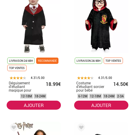
LIVRAISON 24/48H
RECOMMANDÉ
LIVRAISON 24/48H
TOP VENTES
TOP VENTES
4.31/5.00
4.31/5.00
Déguisement
Costume
18.99€
14.50€
d'étudiant
d'étudiant sorcier
magique pour
pour bébé
bébé
12-18M
18-24M
6-12M
12-18M
18-24M
2-3A
AJOUTER
AJOUTER