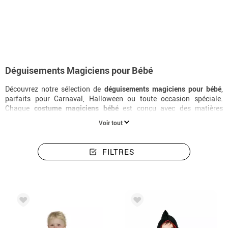
Accueil
Déguisements
Magiciens
Deguisements pour bebe magiciens
Déguisements Magiciens pour Bébé
Découvrez notre sélection de
déguisements magiciens pour bébé
,
parfaits pour Carnaval, Halloween ou toute occasion spéciale.
Chaque
costume magiciens bébé
est conçu avec des matières
hypoallergéniques et des tailles dès la naissance. Si vous cherchez
Voir tout
un
déguisement bébé magiciens
de qualité, vous êtes au bon
endroit.
FILTRES