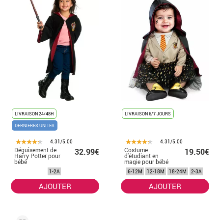
LIVRAISON 24/48H
LIVRAISON 6/7 JOURS
DERNIÈRES UNITÉS
4.31/5.00
4.31/5.00
Déguisement de
Costume
32.99€
19.50€
Harry Potter pour
d'étudiant en
bébé
magie pour bébé
1-2A
6-12M
12-18M
18-24M
2-3A
AJOUTER
AJOUTER