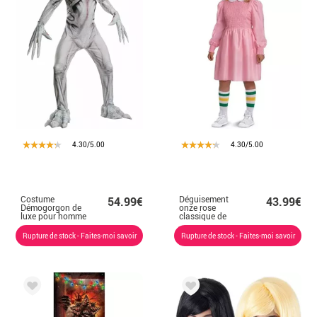
4.30/5.00
4.30/5.00
Costume
Déguisement
54.99€
43.99€
Démogorgon de
onze rose
luxe pour homme
classique de
Stranger Things
pour fille
Rupture de stock - Faites-moi savoir
Rupture de stock - Faites-moi savoir