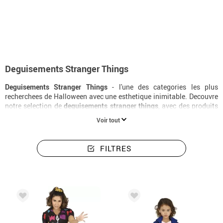
Accueil
Déguisements Halloween
Déguisements Stranger Things
Deguisements Stranger Things
Deguisements Stranger Things
- l'une des categories les plus
recherchees de Halloween avec une esthetique inimitable. Decouvre
notre selection de
deguisements stranger things
, avec des produits
de qualite, des tailles pour tous et les meilleurs prix. Les
stranger
Voir tout
things
qu'il te faut, avec livraison en 24 heures.
FILTRES