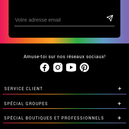
Amuse-toi sur nos réseaux sociaux!
SERVICE CLIENT
• Qui sommes-nous?
SPÉCIAL GROUPES
• CGV
• Mentions légales
et
Proteccion des données
Remises spéciales pour groupes et
SPÉCIAL BOUTIQUES ET PROFESSIONNELS
• Soutien
grandes commandes.