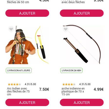
4.50€
9.50€
flèches de 50 cm
avec deux flèches
AJOUTER
AJOUTER
LIVRAISON 4/5 JOURS
LIVRAISON 24/48H
4.31/5.00
4.31/5.00
Arc Indien avec
arche indienne en
7.50€
4.99€
des flèches de 75
plastique de 70 x
cm
15 cm
AJOUTER
AJOUTER