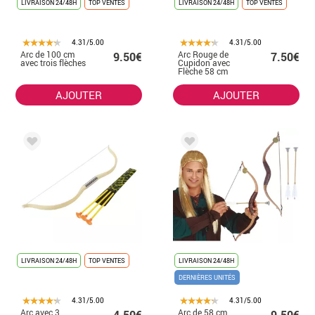
LIVRAISON 24/48H
TOP VENTES
LIVRAISON 24/48H
TOP VENTES
4.31/5.00
4.31/5.00
Arc de 100 cm
Arc Rouge de
9.50€
7.50€
avec trois flèches
Cupidon avec
Flèche 58 cm
AJOUTER
AJOUTER
LIVRAISON 24/48H
TOP VENTES
LIVRAISON 24/48H
DERNIÈRES UNITÉS
4.31/5.00
4.31/5.00
Arc avec 3
Arc de 58 cm