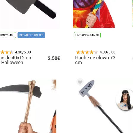
SON 24/48H
DERNIÈRES UNITÉS
LIVRAISON 24/48H
4.30/5.00
4.30/5.00
he de 40x12 cm
Hache de clown 73
2.50€
 Halloween
cm