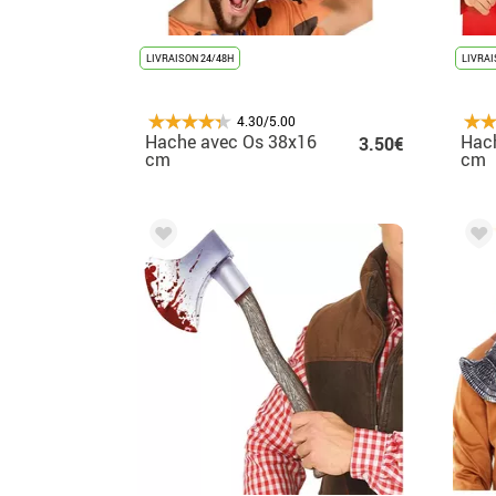
LIVRAISON 24/48H
LIVRAI
4.30/5.00
Hache avec Os 38x16
Hach
3.50€
cm
cm