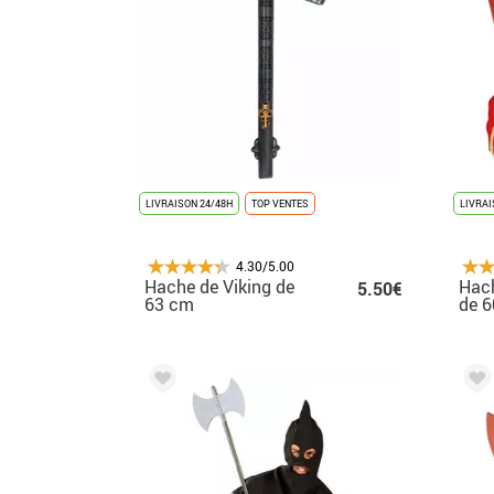
LIVRAISON 24/48H
TOP VENTES
LIVRAI
4.30/5.00
Hache de Viking de
Hac
5.50€
63 cm
de 