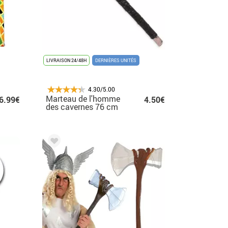
LIVRAISON 24/48H
DERNIÈRES UNITÉS
4.30/5.00
Marteau de l'homme
6.99€
4.50€
des cavernes 76 cm