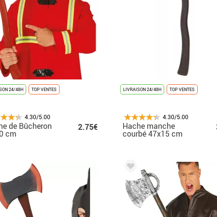
SON 24/48H
TOP VENTES
LIVRAISON 24/48H
TOP VENTES
4.30/5.00
4.30/5.00
he de Bûcheron
Hache manche
2.75€
60 cm
courbé 47x15 cm