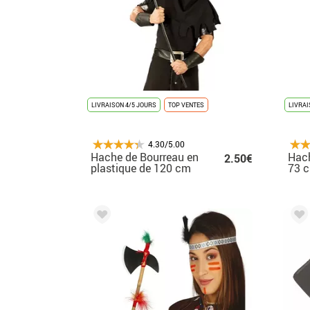
LIVRAISON 4/5 JOURS
TOP VENTES
LIVRAI
4.30/5.00
Hache de Bourreau en
Hach
2.50€
plastique de 120 cm
73 
pour Halloween
Hal