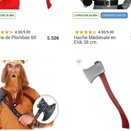
SON 24/48H
LIVRAISON 24/48H
DERNIÈRES UNITÉS
4.30/5.00
4.30/5.00
e de Plombier 60
Hache Médiévale en
5.50€
EVA 38 cm