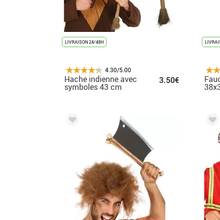
LIVRAISON 24/48H
LIVRAI
4.30/5.00
Hache indienne avec
Fauc
3.50€
symboles 43 cm
38x