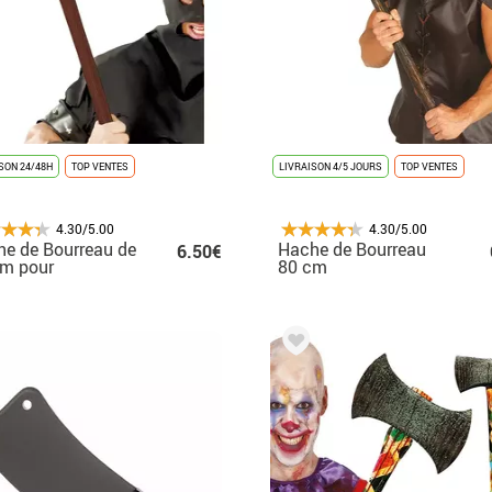
SON 24/48H
TOP VENTES
LIVRAISON 4/5 JOURS
TOP VENTES
4.30/5.00
4.30/5.00
e de Bourreau de
Hache de Bourreau
6.50€
cm pour
80 cm
loween