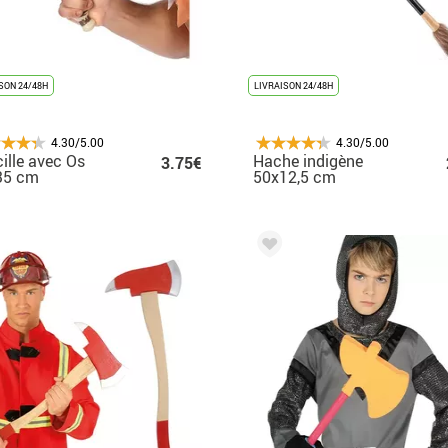
SON 24/48H
LIVRAISON 24/48H
4.30/5.00
4.30/5.00
ille avec Os
Hache indigène
3.75€
35 cm
50x12,5 cm