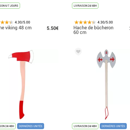
SON 6/7 JOURS
LIVRAISON 24/48H
4.30/5.00
4.30/5.00
e viking 48 cm
Hache de bûcheron
5.50€
60 cm
SON 24/48H
DERNIÈRES UNITÉS
LIVRAISON 24/48H
DERNIÈRES UNITÉS