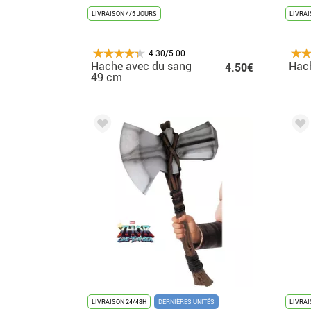
LIVRAISON 4/5 JOURS
LIVRAI
4.30/5.00
Hache avec du sang
Hach
4.50€
49 cm
LIVRAISON 24/48H
DERNIÈRES UNITÉS
LIVRAI