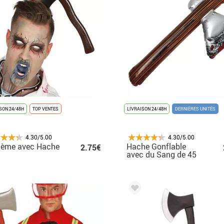
SON 24/48H
TOP VENTES
LIVRAISON 24/48H
DERNIÈRES UNITÉS
4.30/5.00
4.30/5.00
dème avec Hache
Hache Gonflable
2.75€
avec du Sang de 45
cm