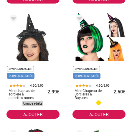
LIVRAISON 24/48H
LIVRAISON 24/48H
DERNIÈRES UNITÉS
DERNIÈRES UNITÉS
4.30/5.00
4.30/5.00
Mini chapeau de
Mini-Chapeau de
2.99€
2.50€
sorcière à
Sorcières à
paillettes noires
Rayures
plusieurs
Unique adulte
couleurs
AJOUTER
AJOUTER