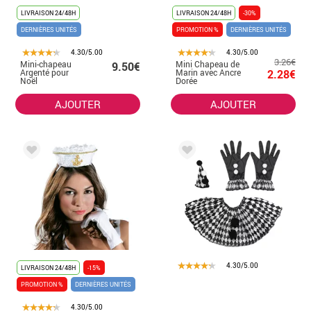
LIVRAISON 24/48H
LIVRAISON 24/48H
-30%
DERNIÈRES UNITÉS
PROMOTION %
DERNIÈRES UNITÉS
4.30/5.00
4.30/5.00
3.26€
Mini-chapeau
Mini Chapeau de
9.50€
Argenté pour
Marin avec Ancre
2.28€
Noël
Dorée
AJOUTER
AJOUTER
4.30/5.00
LIVRAISON 24/48H
-15%
PROMOTION %
DERNIÈRES UNITÉS
4.30/5.00