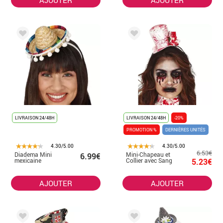
LIVRAISON 24/48H
LIVRAISON 24/48H
-20%
PROMOTION %
DERNIÈRES UNITÉS
4.30/5.00
4.30/5.00
6.53€
Diadema Mini
Mini-Chapeau et
6.99€
mexicaine
Collier avec Sang
5.23€
AJOUTER
AJOUTER