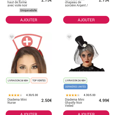
2.75€
2.75€
haut de forme
chapeau de
avec voile noir
sorcière Argent /
Noir
Unique adulte
AJOUTER
AJOUTER
LIVRAISON 24/48H
TOP VENTES
LIVRAISON 24/48H
DERNIÈRES UNITÉS
4.30/5.00
4.30/5.00
Diadema Mini
Diadema Mini
2.50€
4.99€
Nurse
Ghastly Noir
Veiled
AJOUTER
AJOUTER