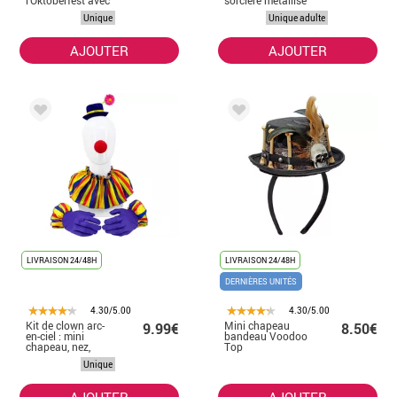
l'Oktoberfest avec
sorcière métallisé
fleur et plumes
multicolore
Unique
Unique adulte
AJOUTER
AJOUTER
LIVRAISON 24/48H
LIVRAISON 24/48H
DERNIÈRES UNITÉS
4.30/5.00
4.30/5.00
Kit de clown arc-
Mini chapeau
9.99€
8.50€
en-ciel : mini
bandeau Voodoo
chapeau, nez,
Top
collier et gants
Unique
AJOUTER
AJOUTER