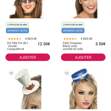
LIVRAISON 24/48H
LIVRAISON 24/48H
DERNIÈRES UNITÉS
DERNIÈRES UNITÉS
4.30/5.00
4.30/5.00
Kit Fête Fin de l
Petit Chapeau
12.50€
3.50€
´Année:
Blanc avec
Casquette et
crochet et voile
Lunettes Argent
Bride To Be (Va
se marier)
AJOUTER
AJOUTER