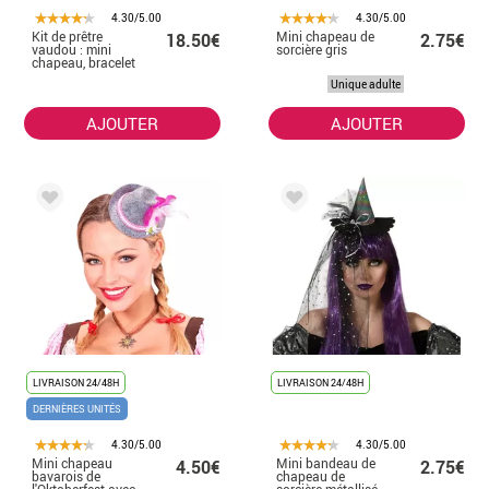
4.30/5.00
4.30/5.00
Kit de prêtre
Mini chapeau de
18.50€
2.75€
vaudou : mini
sorcière gris
chapeau, bracelet
et collier
Unique adulte
AJOUTER
AJOUTER
LIVRAISON 24/48H
LIVRAISON 24/48H
DERNIÈRES UNITÉS
4.30/5.00
4.30/5.00
Mini chapeau
Mini bandeau de
4.50€
2.75€
bavarois de
chapeau de