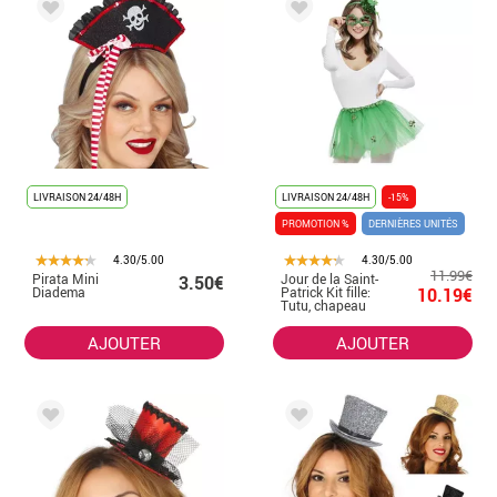
LIVRAISON 24/48H
LIVRAISON 24/48H
-15%
PROMOTION %
DERNIÈRES UNITÉS
4.30/5.00
4.30/5.00
11.99€
Pirata Mini
Jour de la Saint-
3.50€
Diadema
Patrick Kit fille:
10.19€
Tutu, chapeau
Mini Accessoires
AJOUTER
AJOUTER