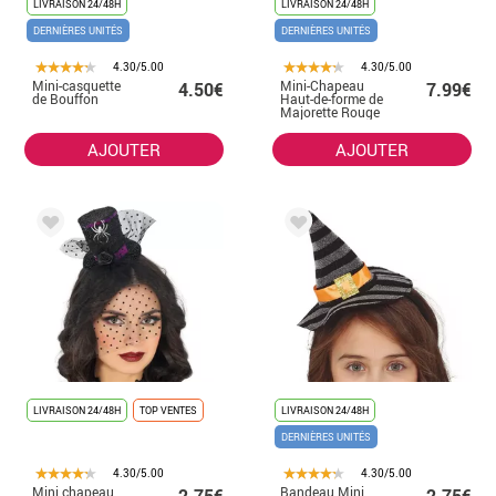
LIVRAISON 24/48H
LIVRAISON 24/48H
DERNIÈRES UNITÉS
DERNIÈRES UNITÉS
4.30/5.00
4.30/5.00
Mini-casquette
Mini-Chapeau
4.50€
7.99€
de Bouffon
Haut-de-forme de
Majorette Rouge
AJOUTER
AJOUTER
LIVRAISON 24/48H
TOP VENTES
LIVRAISON 24/48H
DERNIÈRES UNITÉS
4.30/5.00
4.30/5.00
Mini chapeau
Bandeau Mini