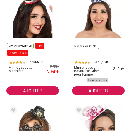
LIVRAISON 24/48H
-16%
LIVRAISON 24/48H
PROMOTION %
4.30/5.00
4.30/5.00
2.99€
Mini Casquette
Mini chapeau
2.75€
Marinière
2.50€
Bavaroise Grise
pour femme
Unique femme
AJOUTER
AJOUTER