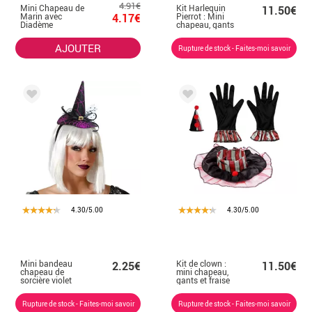
4.91€
Mini Chapeau de
Kit Harlequin
11.50€
Marin avec
4.17€
Pierrot : Mini
Diadème
chapeau, gants
et collerette
AJOUTER
Rupture de stock - Faites-moi savoir
4.30/5.00
4.30/5.00
Mini bandeau
Kit de clown :
2.25€
11.50€
chapeau de
mini chapeau,
sorcière violet
gants et fraise
Rupture de stock - Faites-moi savoir
Rupture de stock - Faites-moi savoir