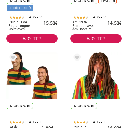
LIVRAISON 24/48H
LIVRAISON 24/48H
TOP VENTES
DERNIÈRES UNITÉS
4.30/5.00
4.30/5.00
Perruque de
Kit Pirate:
15.50€
14.50€
Pirate Longue
Perruque avec
Noire avec
des Rasta et
Rastas
Barbiche
AJOUTER
AJOUTER
LIVRAISON 24/48H
LIVRAISON 24/48H
4.30/5.00
4.30/5.00
Lot de 3
Perruque