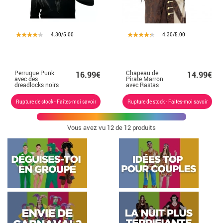
4.30/5.00
4.30/5.00
Perruque Punk
Chapeau de
16.99€
14.99€
avec des
Pirate Marron
dreadlocks noirs
avec Rastas
Rupture de stock - Faites-moi savoir
Rupture de stock - Faites-moi savoir
Vous avez vu
12
de 12 produits