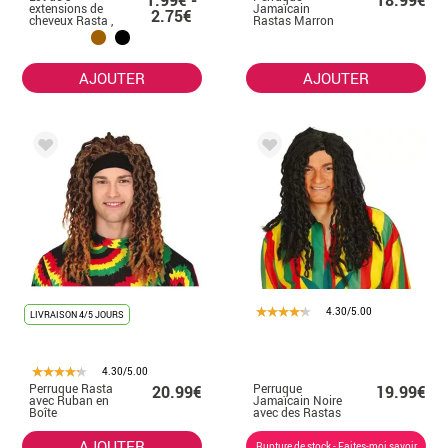
1.99€ -
18.99€
extensions de
Jamaïcain
2.75€
cheveux Rasta ,
Rastas Marron
50 cm de long, de
couleurs variées
AJOUTER
AJOUTER
4.30/5.00
LIVRAISON 4/5 JOURS
4.30/5.00
Perruque Rasta
Perruque
20.99€
19.99€
avec Ruban en
Jamaïcain Noire
Boîte
avec des Rastas
AJOUTER
Rupture de stock - Faites-moi savoir