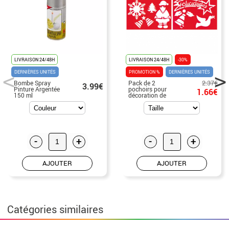
LIVRAISON 24/48H
LIVRAISON 24/48H
-30%
DERNIÈRES UNITÉS
PROMOTION %
DERNIÈRES UNITÉS
2.37€
Bombe Spray
Pack de 2
3.99€
Pinture Argentée
pochoirs pour
1.66€
150 ml
décoration de
Noël 35x25 cm
-
+
-
+
AJOUTER
AJOUTER
Catégories similaires