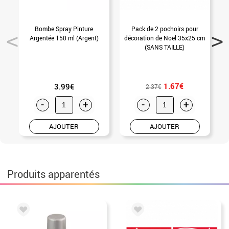
Bombe Spray Pinture
Pack de 2 pochoirs pour
A
Argentée 150 ml (Argent)
décoration de Noël 35x25 cm
(SANS TAILLE)
1.67€
3.99€
2.37€
-
+
-
+
AJOUTER
AJOUTER
Produits apparentés