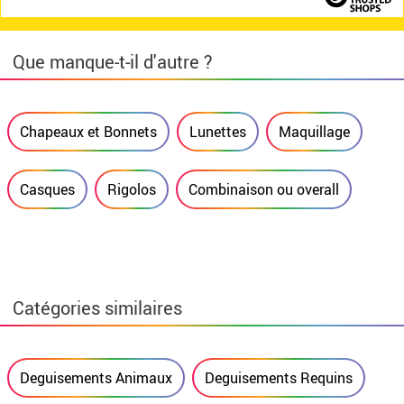
Que manque-t-il d'autre ?
Chapeaux et Bonnets
Lunettes
Maquillage
Casques
Rigolos
Combinaison ou overall
Catégories similaires
Deguisements Animaux
Deguisements Requins