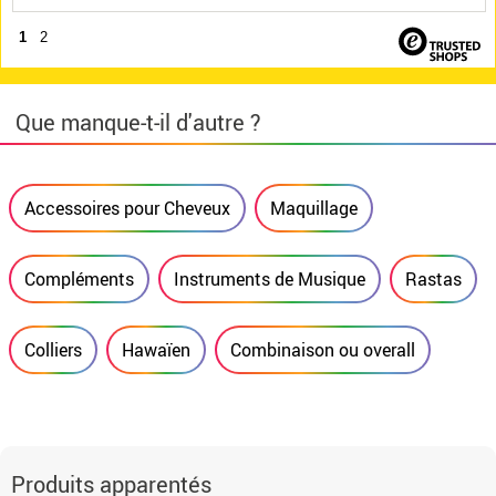
1
2
Que manque-t-il d'autre ?
Accessoires pour Cheveux
Maquillage
Compléments
Instruments de Musique
Rastas
Colliers
Hawaïen
Combinaison ou overall
Produits apparentés