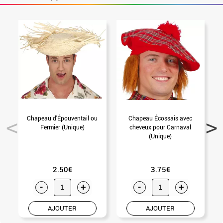
Chapeau d'Épouventail ou
Chapeau Écossais avec
Fermier (Unique)
cheveux pour Carnaval
(Unique)
2.50€
3.75€
-
+
-
+
AJOUTER
AJOUTER