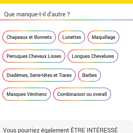
Que manque-t-il d'autre ?
Chapeaux et Bonnets
Lunettes
Maquillage
Perruques Cheveux Lisses
Longues Chevelures
Diadèmes, Serre-têtes et Tiares
Barbes
Masques Vénitiens
Combinaison ou overall
Vous pourriez également ÊTRE INTÉRESSÉ