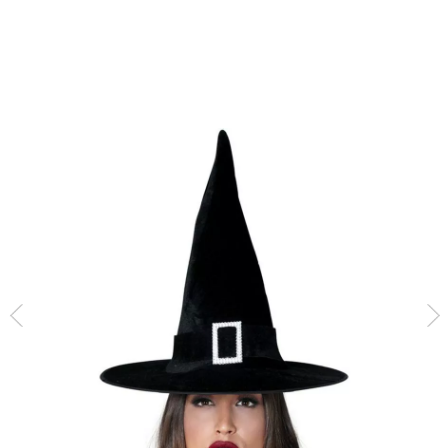
Accueil
Accessoires
Chapeaux et Bonnets
Chapeau Sorcière ou Harry Pote