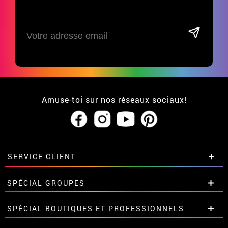
Amuse-toi sur nos réseaux sociaux!
SERVICE CLIENT
• Qui sommes-nous?
SPÉCIAL GROUPES
• CGV
• Mentions légales
et
Proteccion des données
Remises spéciales pour groupes et
SPÉCIAL BOUTIQUES ET PROFESSIONNELS
• Soutien
grandes commandes.