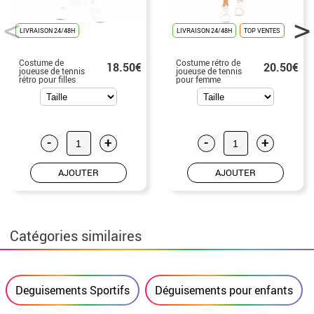
LIVRAISON 24/48H
LIVRAISON 24/48H
TOP VENTES
Costume de
Costume rétro de
18.50€
20.50€
joueuse de tennis
joueuse de tennis
rétro pour filles
pour femme
-
+
-
+
AJOUTER
AJOUTER
Catégories similaires
Deguisements Sportifs
Déguisements pour enfants