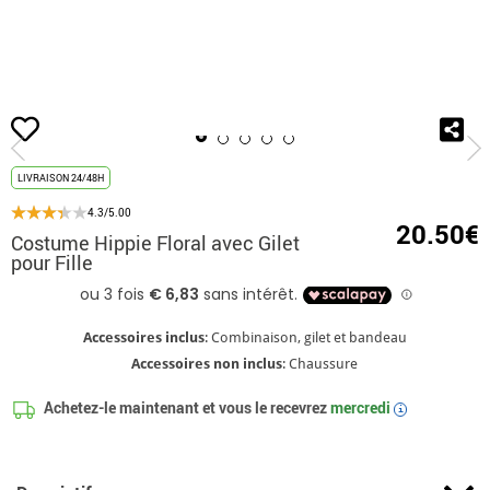
Accueil
Déguisements
Déguisements Hippie
Costume Hippie Floral avec Gi
LIVRAISON 24/48H
4.3/5.00
20.50€
Costume Hippie Floral avec Gilet
pour Fille
Accessoires inclus
: Combinaison, gilet et bandeau
Accessoires non inclus
: Chaussure
Achetez-le maintenant et vous le recevrez
mercredi
i