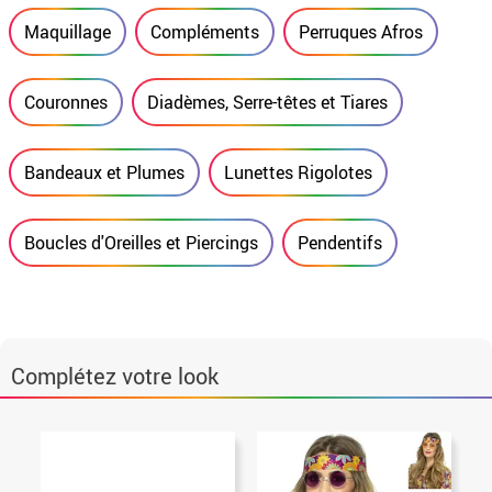
Maquillage
Compléments
Perruques Afros
Couronnes
Diadèmes, Serre-têtes et Tiares
Bandeaux et Plumes
Lunettes Rigolotes
Boucles d'Oreilles et Piercings
Pendentifs
Complétez votre look