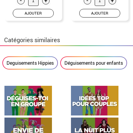
-
+
-
+
AJOUTER
AJOUTER
Catégories similaires
Deguisements Hippies
Déguisements pour enfants