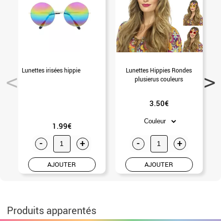
Lunettes irisées hippie
Lunettes Hippies Rondes
B
plusierus couleurs
3.50€
1.99€
-
+
-
+
AJOUTER
AJOUTER
Produits apparentés