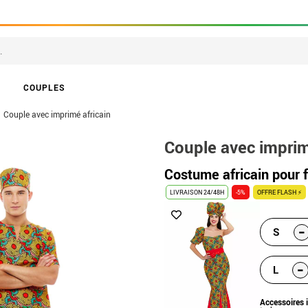
COUPLES
Couple avec imprimé africain
Couple avec imprim
Costume africain pour
LIVRAISON 24/48H
-5%
OFFRE FLASH ⚡
-
S
-
L
Accessoires 