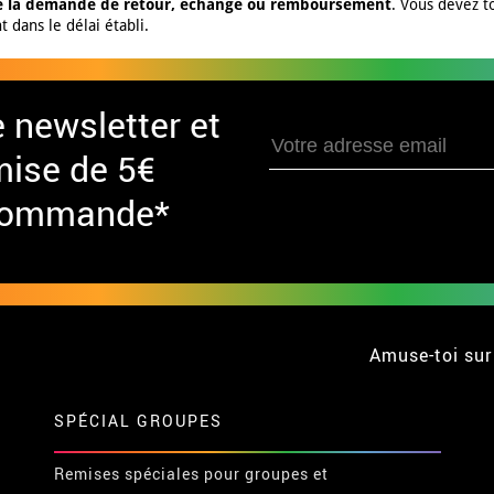
ire la demande de retour, échange ou remboursement
. Vous devez t
 dans le délai établi.
e newsletter et
mise de 5€
 commande*
Amuse-toi sur
SPÉCIAL GROUPES
Remises spéciales pour groupes et