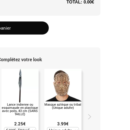
TOTAL:
0.00€
panier
Complétez votre look
Lance indienne ou
Masque aztèque ou tribal
Chapeau Écossais avec
esquimaude en plastique
(Unique adulte)
cheveux pour Carnaval
avec poils, 43 cm (SANS
(Unique)
TAILLE)
2.25€
3.99€
3.25€