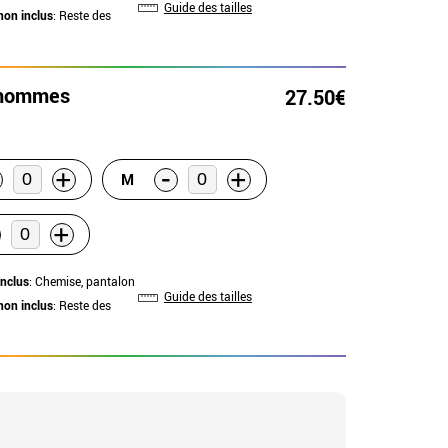
Guide des tailles
non inclus
: Reste des
r hommes
27.50€
-
+
+
M
+
inclus
: Chemise, pantalon
Guide des tailles
non inclus
: Reste des