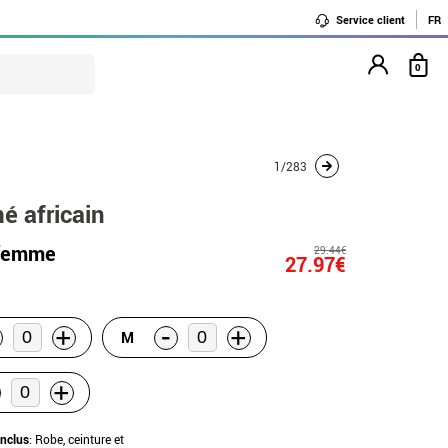
Service client
FR
0
1/283
é africain
 femme
29.44€
27.97€
-
+
+
M
+
inclus
: Robe, ceinture et