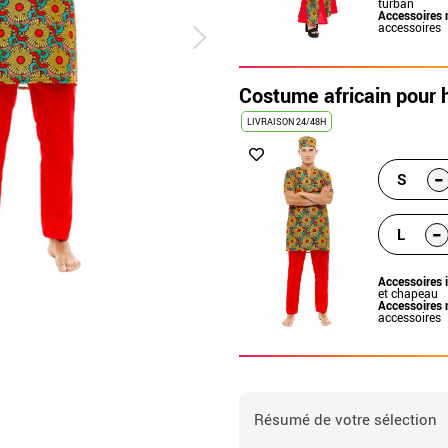
turban
Accessoires 
accessoires
Costume africain pou
LIVRAISON 24/48H
-
S
-
L
Accessoires 
et chapeau
Accessoires 
accessoires
Résumé de votre sélection