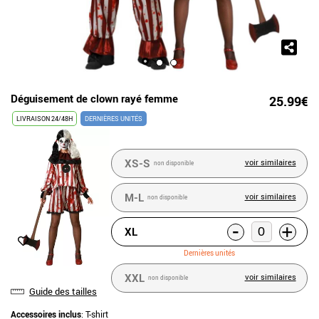
Déguisement de clown rayé femme
25.99€
LIVRAISON 24/48H
DERNIÈRES UNITÉS
XS-S
voir similaires
non disponible
M-L
voir similaires
non disponible
-
+
XL
Dernières unités
XXL
voir similaires
non disponible
Guide des tailles
Accessoires inclus
: T-shirt