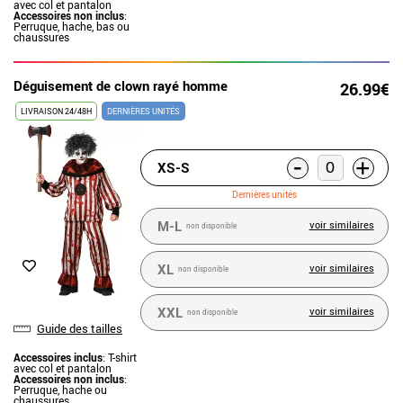
avec col et pantalon
Accessoires non inclus
:
Perruque, hache, bas ou
chaussures
Déguisement de clown rayé homme
26.99€
LIVRAISON 24/48H
DERNIÈRES UNITÉS
-
+
XS-S
Dernières unités
M-L
voir similaires
non disponible
XL
voir similaires
non disponible
XXL
voir similaires
non disponible
Guide des tailles
Accessoires inclus
: T-shirt
avec col et pantalon
Accessoires non inclus
:
Perruque, hache ou
chaussures