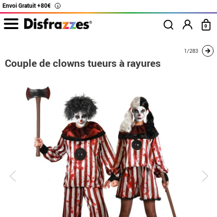
Envoi Gratuit +80€
i
0
Accueil
Déguisements
Déguisements pour couples
Couple de clowns tueur
1/283
Couple de clowns tueurs à rayures