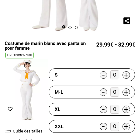
Costume de marin blanc avec pantalon
29.99€ - 32.99€
pour femme
LIVRAISON 24/48H
-
+
S
-
+
M-L
-
+
XL
-
+
XXL
Guide des tailles