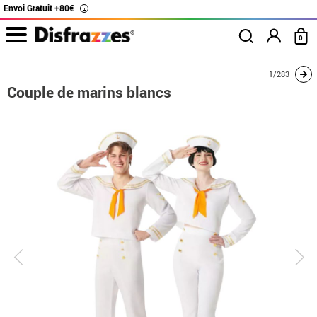
Envoi Gratuit +80€
i
0
Accueil
Déguisements
Déguisements pour couples
Couple de marins blanc
1/283
Couple de marins blancs