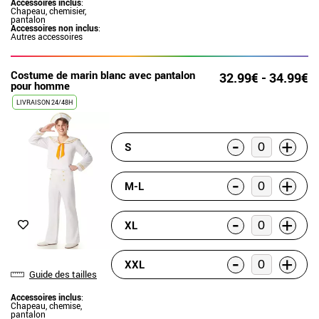
Accessoires inclus
:
Chapeau, chemisier,
pantalon
Accessoires non inclus
:
Autres accessoires
Costume de marin blanc avec pantalon
32.99€ - 34.99€
pour homme
LIVRAISON 24/48H
-
+
S
-
+
M-L
-
+
XL
-
+
XXL
Guide des tailles
Accessoires inclus
:
Chapeau, chemise,
pantalon