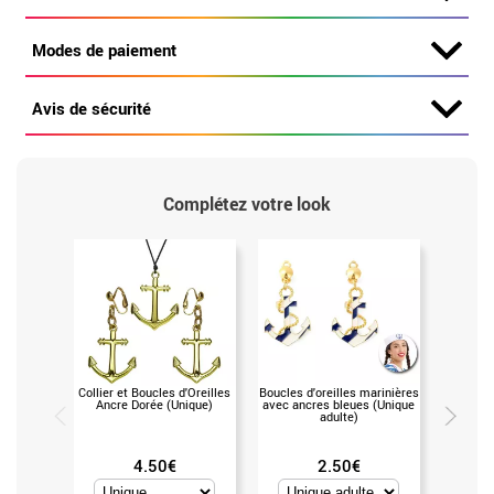
Modes de paiement
Avis de sécurité
Complétez votre look
Collier et Boucles d'Oreilles
Boucles d'oreilles marinières
Casque
Ancre Dorée (Unique)
avec ancres bleues (Unique
insig
adulte)
4.50€
2.50€