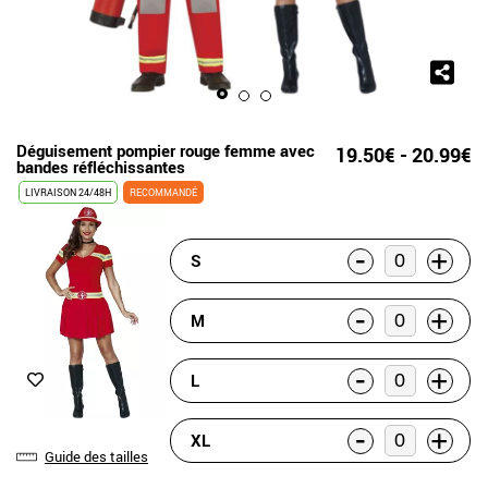
Déguisement pompier rouge femme avec
19.50€ - 20.99€
bandes réfléchissantes
LIVRAISON 24/48H
RECOMMANDÉ
-
+
S
-
+
M
-
+
L
-
+
XL
Guide des tailles