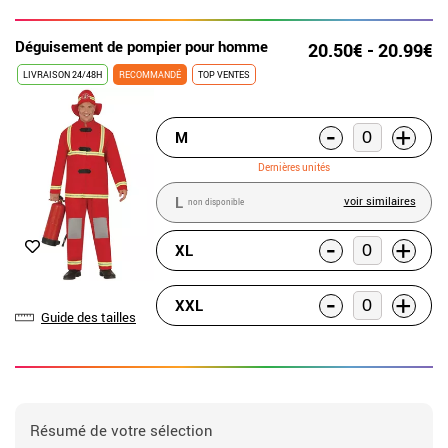
Déguisement de pompier pour homme
20.50€ - 20.99€
LIVRAISON 24/48H
RECOMMANDÉ
TOP VENTES
-
+
M
Dernières unités
L
voir similaires
non disponible
-
+
XL
-
+
XXL
Guide des tailles
Résumé de votre sélection