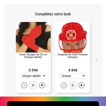
Complétez votre look
Gants Rouges de 25 cm
Chapeau de Chef Pompier
Palette d
(Unique adulte)
(Unique)
6 coul
0.99€
4.99€
-
+
-
+
-