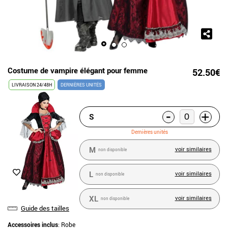
Costume de vampire élégant pour femme
52.50€
LIVRAISON 24/48H
DERNIÈRES UNITÉS
-
+
S
Dernières unités
M
voir similaires
non disponible
L
voir similaires
non disponible
XL
voir similaires
non disponible
Guide des tailles
Accessoires inclus
: Robe