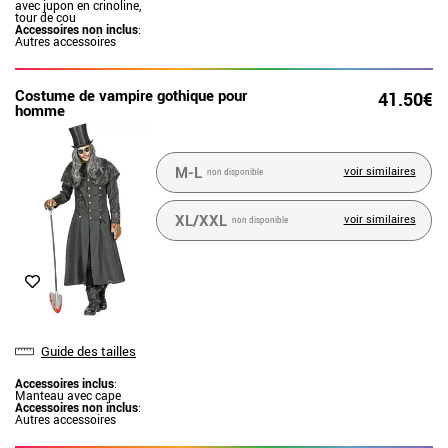
avec jupon en crinoline,
tour de cou
Accessoires non inclus
:
Autres accessoires
Costume de vampire gothique pour
41.50€
homme
M-L
voir similaires
non disponible
XL/XXL
voir similaires
non disponible
Guide des tailles
Accessoires inclus
:
Manteau avec cape
Accessoires non inclus
:
Autres accessoires