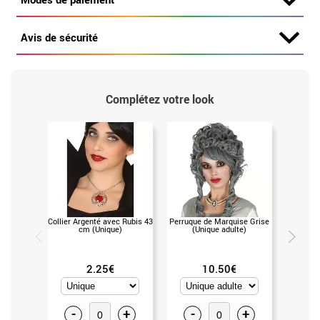
Avis de sécurité
Complétez votre look
Collier Argenté avec Rubis 43
Perruque de Marquise Grise
Perruque
cm (Unique)
(Unique adulte)
Frang
2.25€
10.50€
-
+
-
+
-