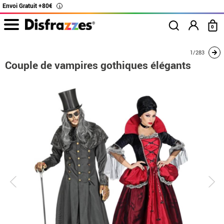
Envoi Gratuit +80€
i
0
Accueil
Déguisements
Déguisements pour couples
Couple de vampires got
1/283
Couple de vampires gothiques élégants