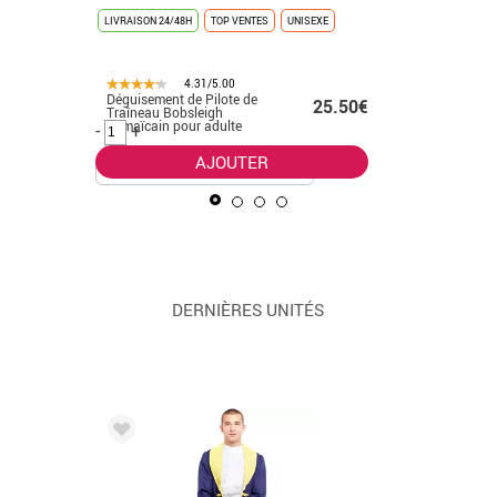
LIVRAISON 24/48H
TOP VENTES
UNISEXE
LIVRAISON 
4.31/5.00
Déguisement de Pilote de
Déguiseme
.50€
25.50€
Traîneau Bobsleigh
homme
Jamaïcain pour adulte
-
+
-
+
AJOUTER
DERNIÈRES UNITÉS