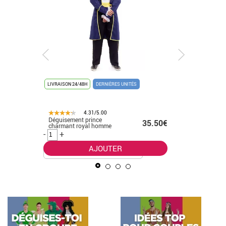
LIVRAISON 24/48H
DERNIÈRES UNITÉS
LIVRAISON 
4.31/5.00
Déguisement prince
Déguisem
.99€
35.50€
charmant royal homme
Cosmic C
-
+
-
+
AJOUTER