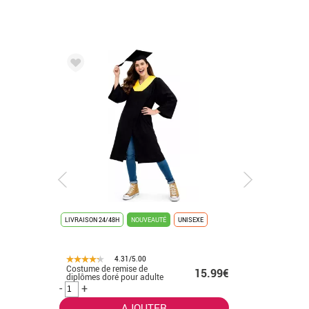
LIVRAISON 24/48H
NOUVEAUTÉ
UNISEXE
LIVRAISON 
4.31/5.00
Costume de remise de
Déguisem
.50€
15.99€
diplômes doré pour adulte
K-Pop bla
-
+
-
+
AJOUTER