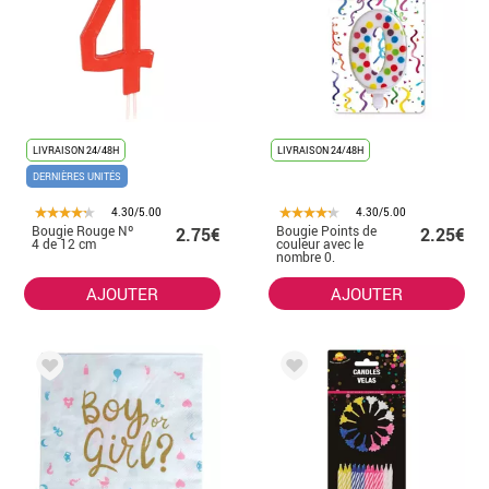
LIVRAISON 24/48H
LIVRAISON 24/48H
DERNIÈRES UNITÉS
4.30/5.00
4.30/5.00
Bougie Rouge Nº
Bougie Points de
2.75€
2.25€
4 de 12 cm
couleur avec le
nombre 0.
AJOUTER
AJOUTER