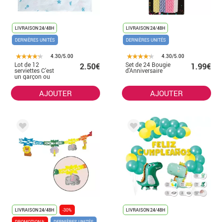
LIVRAISON 24/48H
LIVRAISON 24/48H
DERNIÈRES UNITÉS
DERNIÈRES UNITÉS
4.30/5.00
4.30/5.00
Lot de 12
Set de 24 Bougie
2.50€
1.99€
serviettes C'est
d'Anniversaire
un garçon ou
c'est une fille
AJOUTER
AJOUTER
LIVRAISON 24/48H
-30%
LIVRAISON 24/48H
PROMOTION %
DERNIÈRES UNITÉS