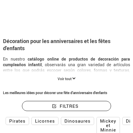
Accueil
Décoration et Animation
Fêtes et anniversaires
Fêtes d'anniversai
Décoration pour les anniversaires et les fêtes
d'enfants
En nuestro
catálogo online de productos de decoración para
cumpleaños infantil
, observarás una gran variedad de artículos
entre los que podrás escoger según colores, formas y texturas,
siempre con la mejor calidad. Para la
decoración de cumpleaños
Voir tout
infantiles sencillos
, tendrás las tradicionales velas, vasos, platos,
servilletas, globos, invitaciones y mucho más. Unicolores o
estampados, cual sea su favorito, se proyectará un clima de festejo
Les meilleures idées pour décorer une fête d'anniversaire d'enfants
con las hermosas piezas de decoración que deslumbrarán en la tan
anhelada reunión.
FILTRES
Mickey
Pirates
Licornes
Dinosaures
Di
et
Minnie