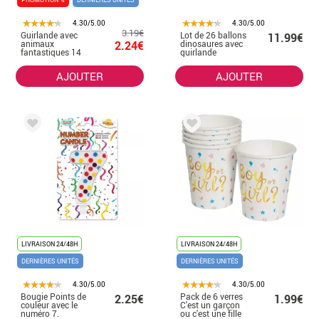
4.30/5.00
4.30/5.00
3.19€
Guirlande avec
Lot de 26 ballons
11.99€
animaux
2.24€
dinosaures avec
fantastiques 14
guirlande
cm x 2 m.
« Joyeux
anniversaire »
AJOUTER
AJOUTER
LIVRAISON 24/48H
LIVRAISON 24/48H
DERNIÈRES UNITÉS
DERNIÈRES UNITÉS
4.30/5.00
4.30/5.00
Bougie Points de
Pack de 6 verres
2.25€
1.99€
couleur avec le
C'est un garçon
numéro 7.
ou c'est une fille