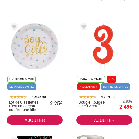
LIVRAISON 24/48H
LIVRAISON 24/48H
-15%
DERNIÈRES UNITÉS
PROMOTION %
DERNIÈRES UNITÉS
4.30/5.00
4.30/5.00
2.93€
Lot de 6 assiettes
Bougie Rouge Nº
2.25€
C'est un garçon
3 de 12 cm
2.49€
ou c'est une fille
AJOUTER
AJOUTER