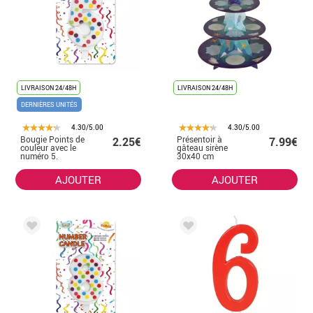
LIVRAISON 24/48H
LIVRAISON 24/48H
DERNIÈRES UNITÉS
4.30/5.00
4.30/5.00
Bougie Points de
Présentoir à
2.25€
7.99€
couleur avec le
gâteau sirène
numéro 5.
30x40 cm
AJOUTER
AJOUTER