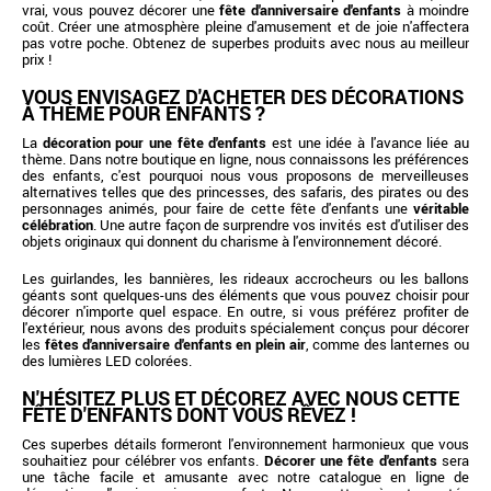
vrai, vous pouvez décorer une
fête d'anniversaire d'enfants
à moindre
coût. Créer une atmosphère pleine d'amusement et de joie n'affectera
pas votre poche. Obtenez de superbes produits avec nous au meilleur
prix !
VOUS ENVISAGEZ D'ACHETER DES DÉCORATIONS
À THÈME POUR ENFANTS ?
La
décoration pour une fête d'enfants
est une idée à l'avance liée au
thème. Dans notre boutique en ligne, nous connaissons les préférences
des enfants, c'est pourquoi nous vous proposons de merveilleuses
alternatives telles que des princesses, des safaris, des pirates ou des
personnages animés, pour faire de cette fête d'enfants une
véritable
célébration
. Une autre façon de surprendre vos invités est d'utiliser des
objets originaux qui donnent du charisme à l'environnement décoré.
Les guirlandes, les bannières, les rideaux accrocheurs ou les ballons
géants sont quelques-uns des éléments que vous pouvez choisir pour
décorer n'importe quel espace. En outre, si vous préférez profiter de
l'extérieur, nous avons des produits spécialement conçus pour décorer
les
fêtes d'anniversaire d'enfants en plein air
, comme des lanternes ou
des lumières LED colorées.
N'HÉSITEZ PLUS ET DÉCOREZ AVEC NOUS CETTE
FÊTE D'ENFANTS DONT VOUS RÊVEZ !
Ces superbes détails formeront l'environnement harmonieux que vous
souhaitiez pour célébrer vos enfants.
Décorer une fête d'enfants
sera
une tâche facile et amusante avec notre catalogue en ligne de