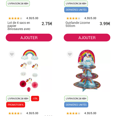
LIVRAISON 24/48H
LIVRAISON 24/48H
DERNIÈRES UNITÉS
4.30/5.00
4.30/5.00
Lot de 4 sacs en
Guirlande Licorne
2.75€
3.99€
papier
500cm
dinosaures avec
autocollants
AJOUTER
AJOUTER
LIVRAISON 24/48H
-15%
LIVRAISON 24/48H
PROMOTION %
DERNIÈRES UNITÉS
4.30/5.00
4.30/5.00