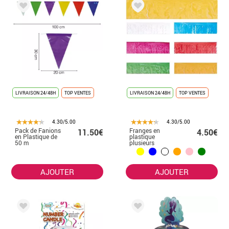
LIVRAISON 24/48H
TOP VENTES
LIVRAISON 24/48H
TOP VENTES
4.30/5.00
4.30/5.00
Pack de Fanions
Franges en
11.50€
4.50€
en Plastique de
plastique
50 m
plusieurs
Multicolores
couleurs 25 m
AJOUTER
AJOUTER