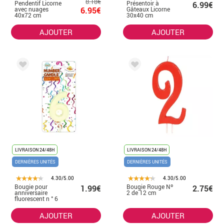
8.18€
Pendentif Licorne
Présentoir à
6.99€
avec nuages
6.95€
Gâteaux Licorne
40x72 cm
30x40 cm
AJOUTER
AJOUTER
LIVRAISON 24/48H
LIVRAISON 24/48H
DERNIÈRES UNITÉS
DERNIÈRES UNITÉS
4.30/5.00
4.30/5.00
Bougie pour
Bougie Rouge Nº
1.99€
2.75€
anniversaire
2 de 12 cm
fluorescent n ° 6
AJOUTER
AJOUTER