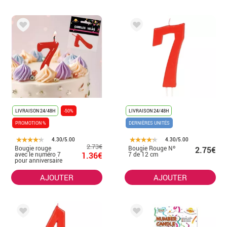
LIVRAISON 24/48H
-50%
LIVRAISON 24/48H
PROMOTION %
DERNIÈRES UNITÉS
4.30/5.00
4.30/5.00
2.73€
Bougie rouge
Bougie Rouge Nº
2.75€
avec le numéro 7
1.36€
7 de 12 cm
pour anniversaire
AJOUTER
AJOUTER