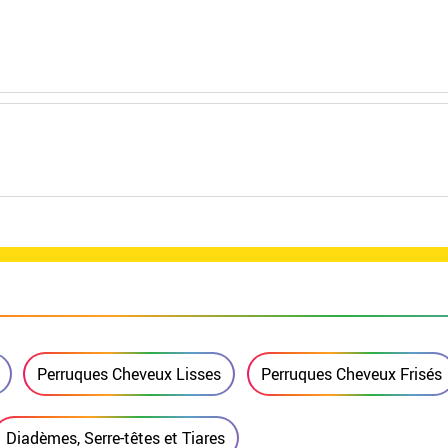
Perruques Cheveux Lisses
Perruques Cheveux Frisés
Diadèmes, Serre-têtes et Tiares