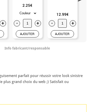
2.25€
12.99€
11.50€
+
-
+
-
+
-
+
AJOUTER
AJOUTER
AJOUTER
Info fabricant/responsable
isement parfait pour réussir votre look sinistre
e plus grand choix du web ;) Satisfait ou