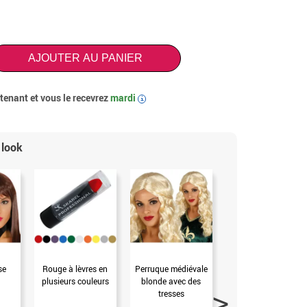
AJOUTER AU PANIER
enant et vous le recevrez
mardi
i
 look
se
Rouge à lèvres en
Perruque médiévale
Écu et Épée avec
plusieurs couleurs
blonde avec des
Marcheur Blanc
tresses
46x60 cm