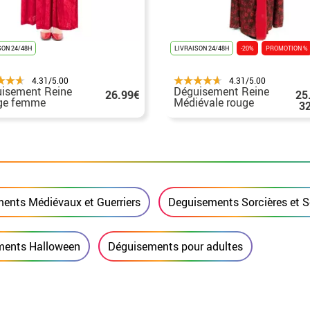
SON 24/48H
LIVRAISON 24/48H
-20%
PROMOTION %
4.31/5.00
4.31/5.00
isement Reine
Déguisement Reine
26.99€
25
ge femme
Médiévale rouge
3
imprimé floral femme
ents Médiévaux et Guerriers
Deguisements Sorcières et S
ments Halloween
Déguisements pour adultes