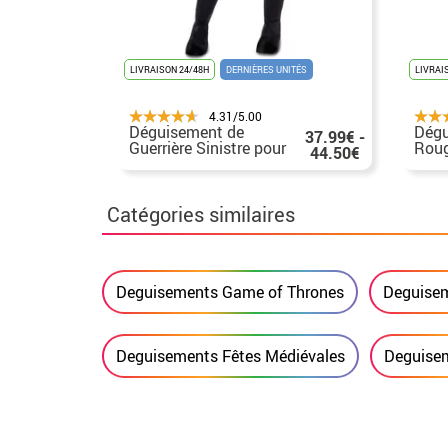
LIVRAISON 24/48H
DERNIÈRES UNITÉS
LIVRAI
4.31/5.00
Déguisement de
Dégu
37.99€ -
Guerrière Sinistre pour
Rou
44.50€
femme
Catégories similaires
Deguisements Game of Thrones
Deguisem
Deguisements Fêtes Médiévales
Deguise