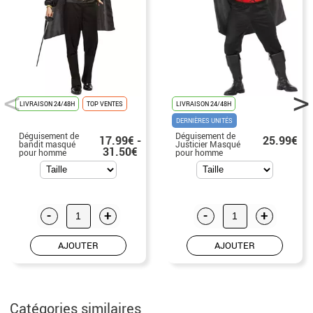
LIVRAISON 24/48H
TOP VENTES
LIVRAISON 24/48H
DERNIÈRES UNITÉS
Déguisement de
Déguisement de
17.99€ -
25.99€
bandit masqué
Justicier Masqué
31.50€
pour homme
pour homme
-
+
-
+
AJOUTER
AJOUTER
Catégories similaires