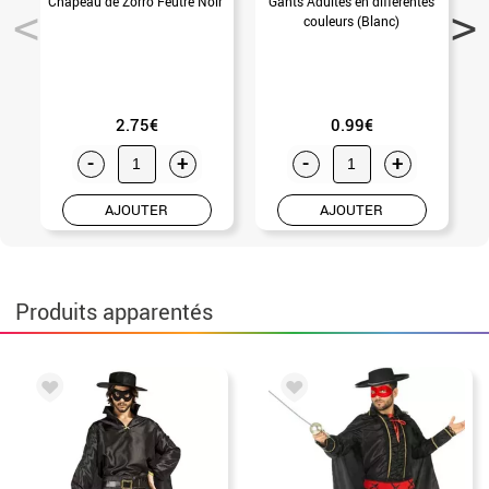
Chapeau de Zorro Feutré Noir
Gants Adultes en différentes
S
couleurs (Blanc)
2.75€
0.99€
-
+
-
+
AJOUTER
AJOUTER
Produits apparentés