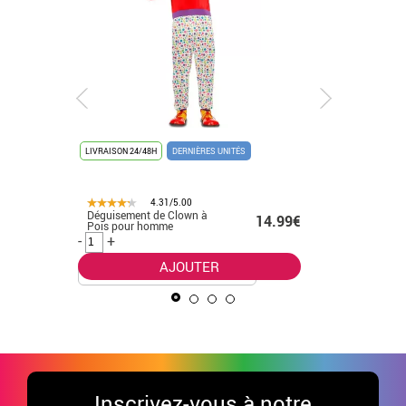
LIVRAISON 24/48H
DERNIÈRES UNITÉS
LIVRAISON 
4.31/5.00
Déguisement de Clown à
Déguisem
.99€
14.99€
Pois pour homme
Élégant p
-
+
-
+
AJOUTER
Inscrivez-vous à notre