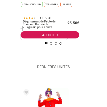
LIVRAISON 24/48H
TOP VENTES
UNISEXE
LIVRAISON 
4.31/5.00
Déguisement de Pilote de
Déguiseme
.50€
25.50€
Traîneau Bobsleigh
homme
Jamaïcain pour adulte
-
+
-
+
AJOUTER
DERNIÈRES UNITÉS