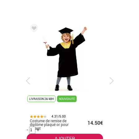
LIVRAISON 24/48H
NOUVEAUTÉ
LIVRAISON 
4.31/5.00
Costume de remise de
Costume 
.50€
14.50€
diplôme plaqué or pour
diplômes 
enfant
-
+
-
+
AJOUTER