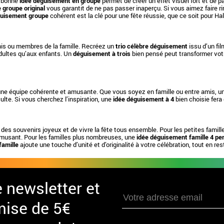
e bonne
idée déguisement en groupe
permet de créer un effet visuel fort et de
groupe original
vous garantit de ne pas passer inaperçu. Si vous aimez faire ri
uisement groupe
cohérent est la clé pour une fête réussie, que ce soit pour Ha
mis ou membres de la famille. Recréez un
trio célèbre déguisement
issu d’un fi
adultes qu’aux enfants. Un
déguisement à trois
bien pensé peut transformer votre
une équipe cohérente et amusante. Que vous soyez en famille ou entre amis, u
lte. Si vous cherchez l’inspiration, une
idée déguisement à 4
bien choisie fera 
 des souvenirs joyeux et de vivre la fête tous ensemble. Pour les petites famill
musant. Pour les familles plus nombreuses, une
idée déguisement famille 4 p
amille
ajoute une touche d’unité et d’originalité à votre célébration, tout en res
e newsletter et
mise de 5€