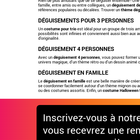
Rien de plus amusant que de se déguiser ensemble ! Un
famille, entre amis ou entre collègues, un
déguisement de 
références populaires ou décalées. Trouver un
thème dég
DÉGUISEMENTS POUR 3 PERSONNES
Un
costume pour trio
est idéal pour un groupe de trois a
possibilités sont infinies et conviennent aussi bien aux 
d’originalité.
DÉGUISEMENT 4 PERSONNES
Avec un
déguisement 4 personnes
, vous pouvez former 
univers magique, d’un thème rétro ou d’un dessin animé cu
DÉGUISEMENT EN FAMILLE
Le
déguisement en famille
est une belle manière de créer
se coordonner facilement autour d’un thème mignon ou a
ou des costumes assortis. Enfin, un
costume Halloween f
Inscrivez-vous à notr
vous recevrez une re