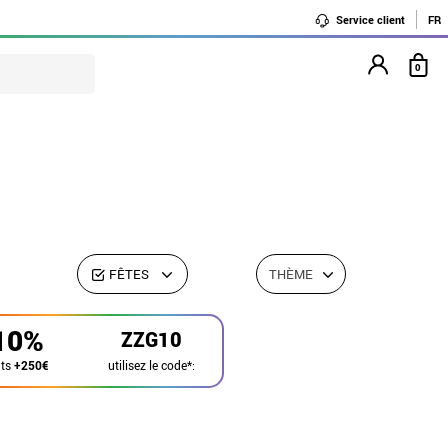
Service client
FR
0
FÊTES
THÈME
10%
ZZG10
utilisez le code*:
ats
+250€