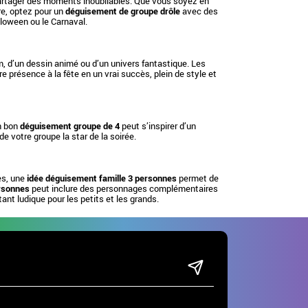
 partager des moments inoubliables. Que vous soyez en
re, optez pour un
déguisement de groupe drôle
avec des
lloween ou le Carnaval.
lm, d’un dessin animé ou d’un univers fantastique. Les
 présence à la fête en un vrai succès, plein de style et
n bon
déguisement groupe de 4
peut s’inspirer d’un
de votre groupe la star de la soirée.
es, une
idée déguisement famille 3 personnes
permet de
ersonnes
peut inclure des personnages complémentaires
tant ludique pour les petits et les grands.