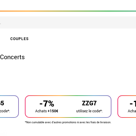
COUPLES
 Concerts
-7%
-
G5
ZZG7
 code*:
utilisez le code*:
Achats
+150€
Ach
*Non cumulable avec d'autres promotions ni avec les frais de livraison.