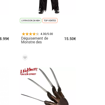
LIVRAISON 24/48H
TOP VENTES
4.30/5.00
Déguisement de
8.99€
15.50€
Monstre des
Cauchemars pour
garçon.