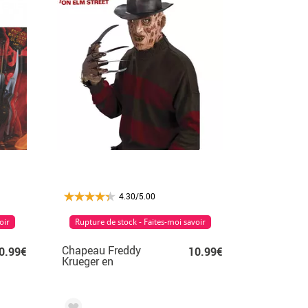
4.30/5.00
oir
Rupture de stock - Faites-moi savoir
Chapeau Freddy
0.99€
10.99€
Krueger en
caoutchouc EVA