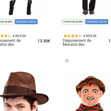
SON 24/48H
DERNIÈRES UNITÉS
LIVRAISON 24/48H
DERNIÈRES UNITÉS
4.30/5.00
4.30/5.00
uisement de
Déguisement de
13.50€
1
tre des
Monstre des
chemars pour
Cauchemars pour
me
homme