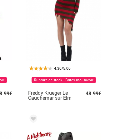
4.30/5.00
oir
Rupture de stock - Faites-moi savoir
Freddy Krueger Le
8.99€
48.99€
Cauchemar sur Elm
Street femme