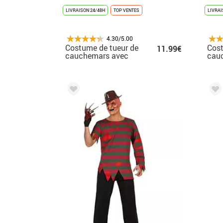
LIVRAISON 24/48H
TOP VENTES
LIVRAI
4.30/5.00
Costume de tueur de
Cost
11.99€
cauchemars avec
cau
chapeau pour garçon
hom
cha