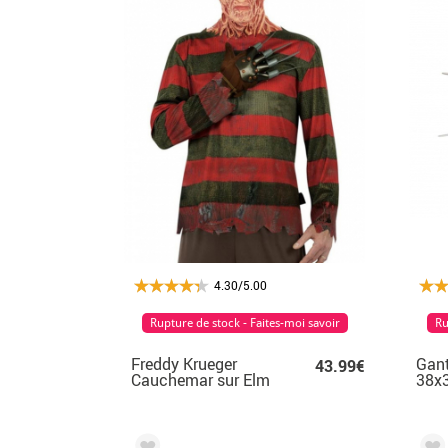
4.30/5.00
Rupture de stock - Faites-moi savoir
Ru
Freddy Krueger
Gant
43.99€
Cauchemar sur Elm
38x
Street pour homme