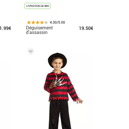
LIVRAISON 24/48H
4.30/5.00
Déguisement
1.99€
19.50€
d'assassin
cauchemardesque
pour fille