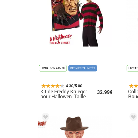
LIVRAISON 24/48H
DERNIÈRES UNITÉS
LIVRAI
4.30/5.00
Kit de Freddy Krueger
Coll
32.99€
pour Hallowen. Taille
Roug
standard