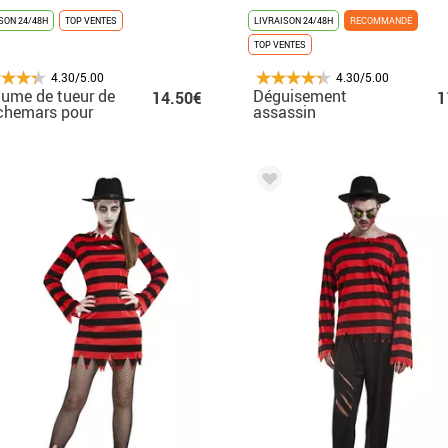
SON 24/48H
TOP VENTES
LIVRAISON 24/48H
RECOMMANDÉ
TOP VENTES
4.30/5.00
4.30/5.00
ume de tueur de
Déguisement
14.50€
1
chemars pour
assassin
me avec
cauchemardesque
peau
femme