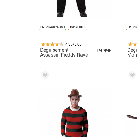
LIVRAISON 24/48H
TOP VENTES
LIVRAI
4.30/5.00
Déguisement
Dég
19.99€
Assassin Freddy Rayé
Mons
pour homme
Cau
plusieurs tailles
fem