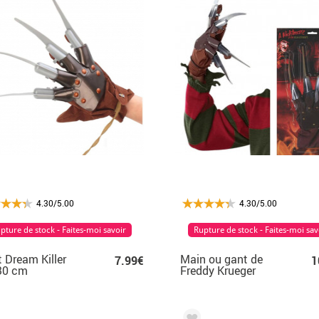
4.30/5.00
4.30/5.00
pture de stock - Faites-moi savoir
Rupture de stock - Faites-moi sav
 Dream Killer
Main ou gant de
7.99€
1
30 cm
Freddy Krueger
Classique de la rue
Elm