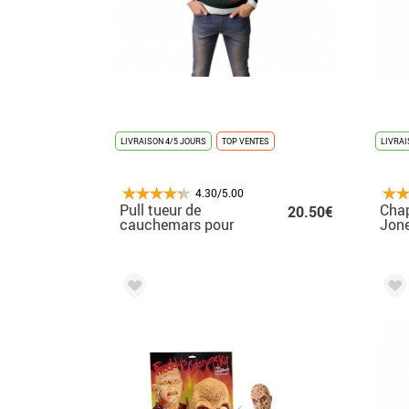
LIVRAISON 4/5 JOURS
TOP VENTES
LIVRAI
4.30/5.00
Pull tueur de
Chap
20.50€
cauchemars pour
Jone
homme