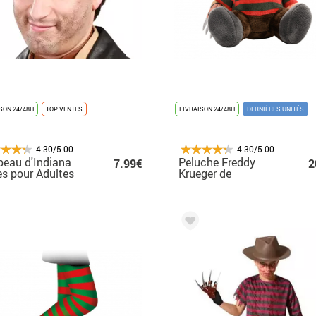
SON 24/48H
TOP VENTES
LIVRAISON 24/48H
DERNIÈRES UNITÉS
4.30/5.00
4.30/5.00
eau d'Indiana
Peluche Freddy
7.99€
2
s pour Adultes
Krueger de
Cauchemar sur Elm
Street 20 cm