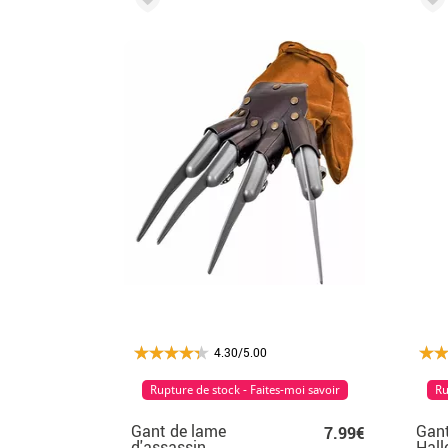
4.30/5.00
Rupture de stock - Faites-moi savoir
Ru
Gant de lame
Gant
7.99€
d'assassin
Hal