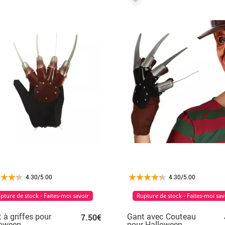
4.30/5.00
4.30/5.00
pture de stock - Faites-moi savoir
Rupture de stock - Faites-moi sav
 à griffes pour
Gant avec Couteau
7.50€
loween
pour Halloween