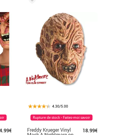
4.30/5.00
oir
Rupture de stock - Faites-moi savoir
Freddy Krueger Vinyl
4.99€
18.99€
Mask A Nightmare on