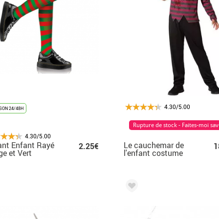
4.30/5.00
SON 24/48H
Rupture de stock - Faites-moi sav
4.30/5.00
ant Enfant Rayé
Le cauchemar de
2.25€
1
e et Vert
l'enfant costume
Murderer