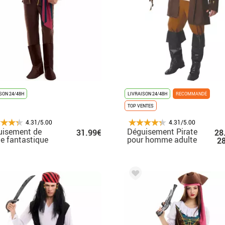
SON 24/48H
LIVRAISON 24/48H
RECOMMANDÉ
TOP VENTES
4.31/5.00
4.31/5.00
uisement de
Déguisement Pirate
31.99€
28
te fantastique
pour homme adulte
2
r homme