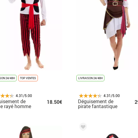
SON 24/48H
TOP VENTES
LIVRAISON 24/48H
4.31/5.00
4.31/5.00
uisement de
Déguisement de
18.50€
2
te rayé homme
pirate fantastique
pour femme