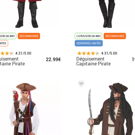
SON 24/48H
RECOMMANDÉ
LIVRAISON 24/48H
RECOMMANDÉ
ENTES
DERNIÈRES UNITÉS
4.31/5.00
4.31/5.00
uisement
Déguisement
22.99€
1
taine Pirate
Capitaine Pirate
saire Homme
Corsaire Femme