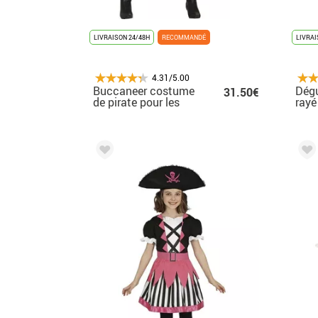
LIVRAISON 24/48H
RECOMMANDÉ
LIVRAI
4.31/5.00
Buccaneer costume
Dégu
31.50€
de pirate pour les
ray
femmes