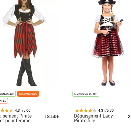
SON 24/48H
RECOMMANDÉ
LIVRAISON 24/48H
ENTES
4.31/5.00
4.31/5.00
isement Pirate
Déguisement Lady
18.50€
2
et pour femme
Pirate fille