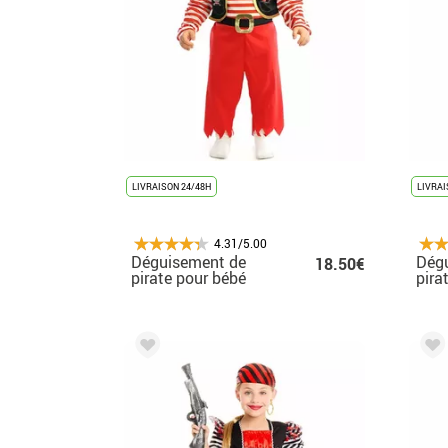
LIVRAISON 24/48H
LIVRAI
4.31/5.00
Déguisement de
Dég
18.50€
pirate pour bébé
pira
pou