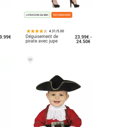
LIVRAISON 24/48H
RECOMMANDÉ
4.31/5.00
Déguisement de
9.99€
23.99€ -
pirate avec jupe
24.50€
femme