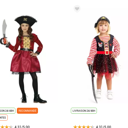
SON 24/48H
RECOMMANDÉ
LIVRAISON 24/48H
ENTES
4.31/5.00
4.31/5.00