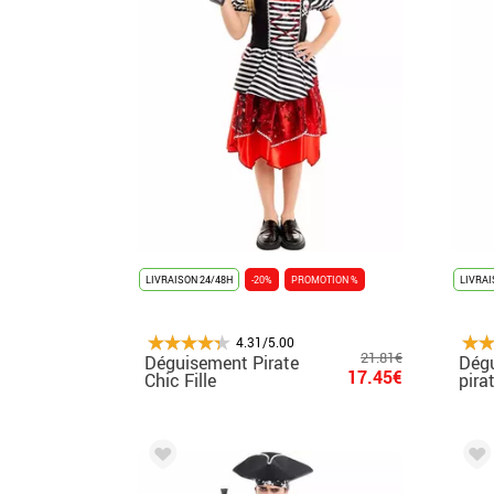
LIVRAISON 24/48H
-20%
PROMOTION %
LIVRAI
4.31/5.00
21.81€
Déguisement Pirate
Dég
17.45€
Chic Fille
pira