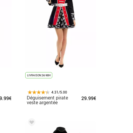
LIVRAISON 24/48H
4.31/5.00
Déguisement pirate
9.99€
29.99€
veste argentée
femme