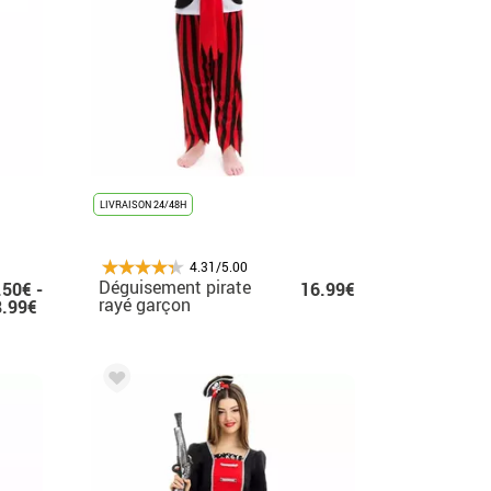
LIVRAISON 24/48H
4.31/5.00
Déguisement pirate
.50€ -
16.99€
rayé garçon
8.99€