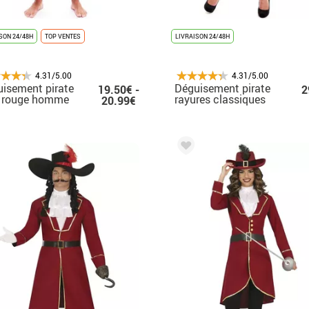
SON 24/48H
TOP VENTES
LIVRAISON 24/48H
4.31/5.00
4.31/5.00
isement pirate
Déguisement pirate
19.50€ -
2
é rouge homme
rayures classiques
20.99€
femme