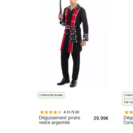
LIVRAISON 24/48H
LIVRAI
TOP V
4.31/5.00
Déguisement pirate
Dégu
29.99€
veste argentée
Cors
homme