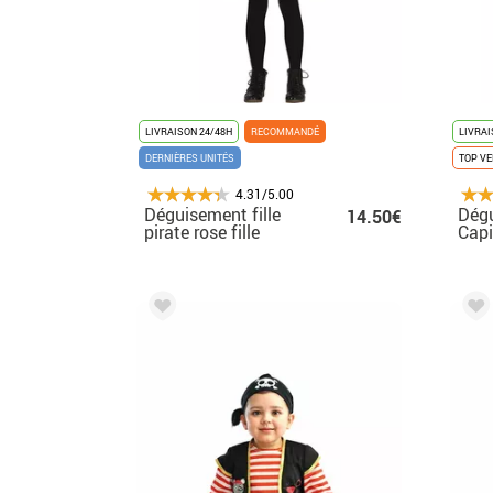
LIVRAISON 24/48H
RECOMMANDÉ
LIVRAI
DERNIÈRES UNITÉS
TOP V
4.31/5.00
Déguisement fille
Dég
14.50€
pirate rose fille
Capi
Cor