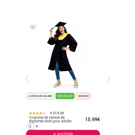
LIVRAISON 24/48H
NOUVEAUTÉ
UNISEXE
LIVRAISON 
4.31/5.00
Costume de remise de
Déguisem
.50€
15.99€
diplômes doré pour adulte
K-Pop bla
-
+
-
+
AJOUTER