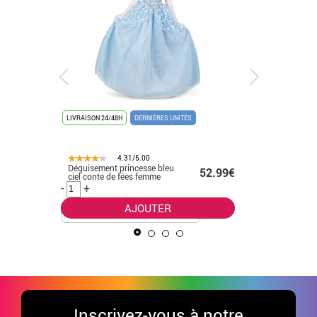
LIVRAISON 24/48H
DERNIÈRES UNITÉS
LIVRAISON 
4.31/5.00
Déguisement princesse bleu
Déguisem
.99€
52.99€
ciel conte de fées femme
Wonder 
bandeau p
-
+
-
+
AJOUTER
Inscrivez-vous à notre