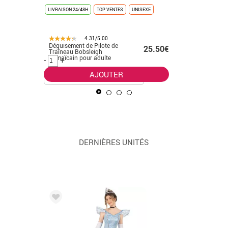
LIVRAISON 24/48H
TOP VENTES
UNISEXE
LIVRAISON 
4.31/5.00
Déguisement de Pilote de
Déguiseme
.50€
25.50€
Traîneau Bobsleigh
homme
Jamaïcain pour adulte
-
+
-
+
AJOUTER
DERNIÈRES UNITÉS