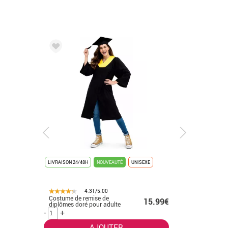
LIVRAISON 24/48H
NOUVEAUTÉ
UNISEXE
LIVRAISON 
4.31/5.00
Costume de remise de
Costume 
.50€
15.99€
diplômes doré pour adulte
diplôme p
enfant
-
+
-
+
AJOUTER