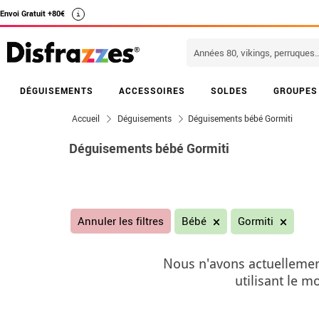
Envoi Gratuit +80€
i
DÉGUISEMENTS
ACCESSOIRES
SOLDES
GROUPES
Accueil
Déguisements
Déguisements bébé Gormiti
Déguisements bébé Gormiti
Annuler les filtres
Bébé
Gormiti
Nous n'avons actuellemen
utilisant le 