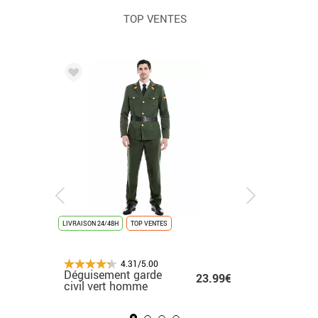
TOP VENTES
LIVRAISON 24/48H
LIVRAISON 24/48H
NOUVEAUTÉ
LIVRAISON 24/48H
TOP VENTES
DERNIÈRES UNITÉS
LIVRAISON 24/48H
LIVRAISON 24
NOUVEAU
TOP VENTES
4.31/5.00
4.31/5.00
4.31/5.00
4.31/5.00
Déguisement de
Déguisement garde
Déguisement de
Costume de remis
Déguise
.50€
19.50€
23.99€
18.99€ -
chanteuse K-Pop
civil vert homme
Majorette Rouge pour
de diplôme plaqué 
homme 
19.50€
blanche pour filles
fille
pour enfant