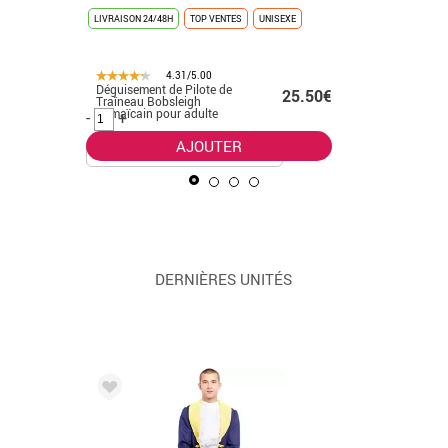
LIVRAISON 24/48H
TOP VENTES
UNISEXE
LIVRAISON 
4.31/5.00
Déguisement de Pilote de
Déguiseme
.50€
25.50€
Traîneau Bobsleigh
homme
Jamaïcain pour adulte
-
+
-
+
AJOUTER
DERNIÈRES UNITÉS