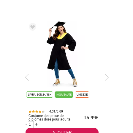
LIVRAISON 24/48H
NOUVEAUTÉ
UNISEXE
LIVRAISON 
4.31/5.00
Costume de remise de
Déguisem
.50€
15.99€
diplômes doré pour adulte
K-Pop bla
-
+
-
+
AJOUTER