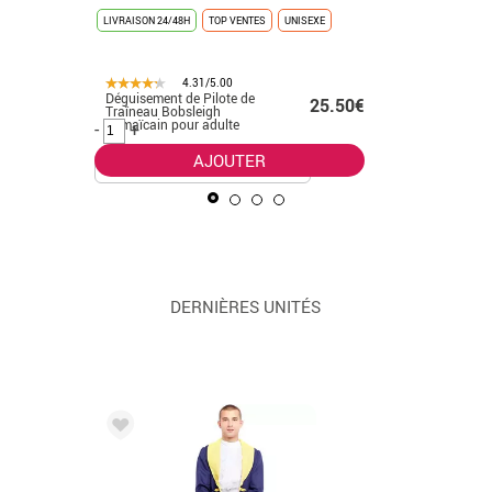
LIVRAISON 24/48H
TOP VENTES
UNISEXE
LIVRAISON 
4.31/5.00
Déguisement de Pilote de
Déguiseme
.50€
25.50€
Traîneau Bobsleigh
homme
Jamaïcain pour adulte
-
+
-
+
AJOUTER
DERNIÈRES UNITÉS