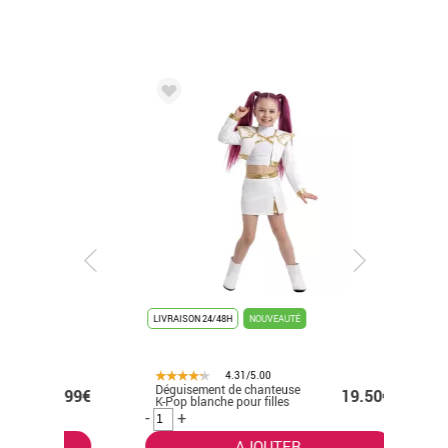
LIVRAISON 24/48H
NOUVEAUTÉ
LIVRAISON 
4.31/5.00
Déguisement de chanteuse
Costume 
.99€
19.50€
K-Pop blanche pour filles
diplôme p
enfant
-
+
-
+
AJOUTER