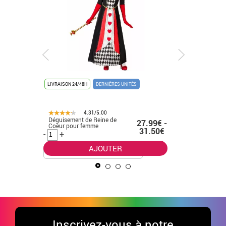
LIVRAISON 24/48H
DERNIÈRES UNITÉS
LIVRAISON 
DERNIÈRES 
4.31/5.00
Déguisement de Reine de
Déguisem
.99€
27.99€ -
Coeur pour femme
Médiévale 
31.50€
-
+
-
+
AJOUTER
Inscrivez-vous à notre