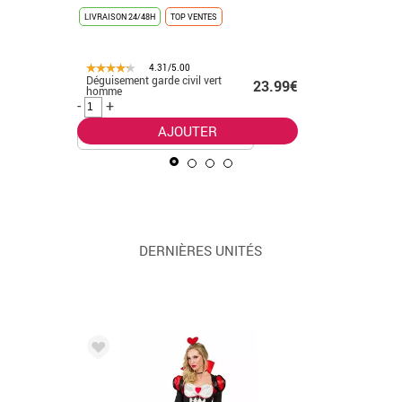
LIVRAISON 24/48H
TOP VENTES
LIVRAISON 
TOP VENTES
4.31/5.00
Déguisement garde civil vert
Déguisem
.50€
23.99€
homme
pas cher
-
+
-
+
AJOUTER
DERNIÈRES UNITÉS