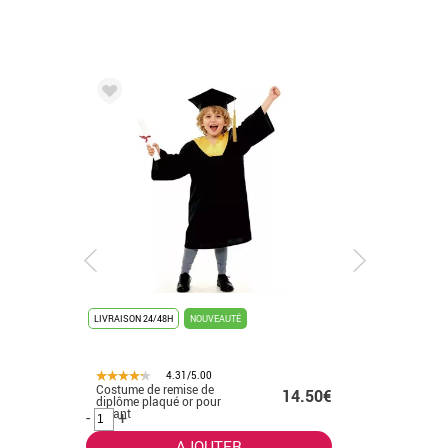
LIVRAISON 24/48H
NOUVEAUTÉ
LIVRAISON 
4.31/5.00
Costume de remise de
Costume 
.50€
14.50€
diplôme plaqué or pour
diplômes 
enfant
-
+
-
+
AJOUTER