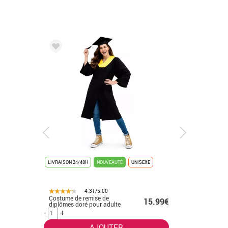
LIVRAISON 24/48H
NOUVEAUTÉ
UNISEXE
LIVRAISON 
4.31/5.00
Costume de remise de
Costume 
.50€
15.99€
diplômes doré pour adulte
diplôme p
enfant
-
+
-
+
AJOUTER