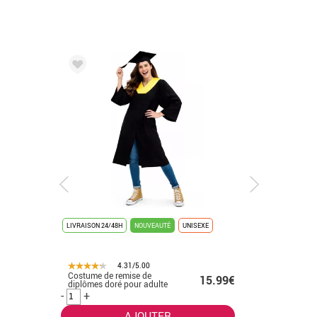
LIVRAISON 24/48H
NOUVEAUTÉ
UNISEXE
LIVRAISON 
4.31/5.00
Costume de remise de
Déguisem
.50€
15.99€
diplômes doré pour adulte
K-Pop bla
-
+
-
+
AJOUTER