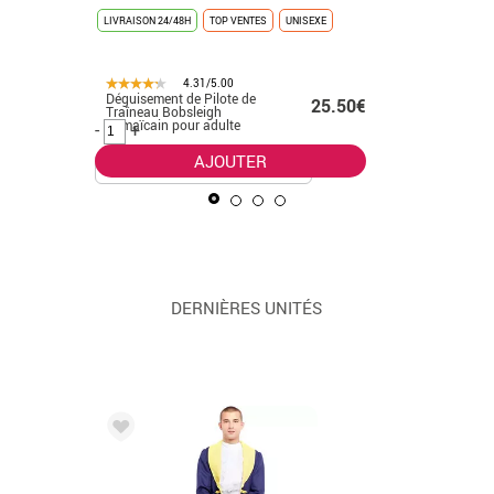
LIVRAISON 24/48H
TOP VENTES
UNISEXE
LIVRAISON 
4.31/5.00
Déguisement de Pilote de
Déguiseme
.50€
25.50€
Traîneau Bobsleigh
homme
Jamaïcain pour adulte
-
+
-
+
AJOUTER
DERNIÈRES UNITÉS