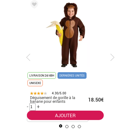
LIVRAISON 24/48H
DERNIÈRES UNITÉS
LIVRAISON 
UNISEXE
4.30/5.00
Déguisement de gorille à la
Déguisem
50€ -
18.50€
banane pour enfants
bébé
.50€
-
+
-
+
AJOUTER