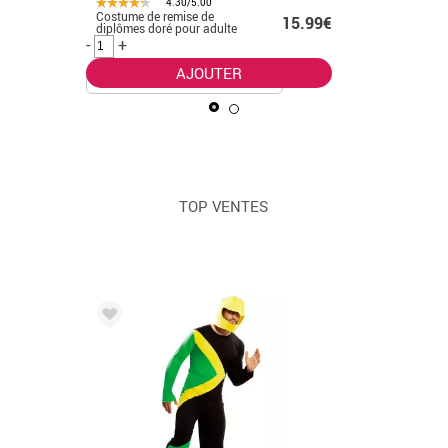
4.30/5.00
Costume de remise de
Costume 
.50€
15.99€
diplômes doré pour adulte
diplôme p
enfant
-
+
-
+
AJOUTER
TOP VENTES