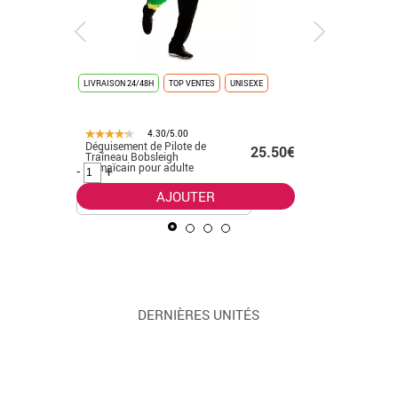
LIVRAISON 24/48H
TOP VENTES
UNISEXE
LIVRAISON 
4.30/5.00
Déguisement de Pilote de
Déguiseme
.50€
25.50€
Traîneau Bobsleigh
homme
Jamaïcain pour adulte
-
+
-
+
AJOUTER
DERNIÈRES UNITÉS