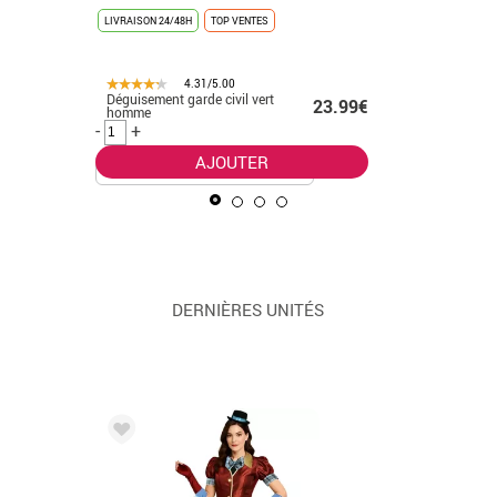
LIVRAISON 24/48H
TOP VENTES
LIVRAISON 
TOP VENTES
4.31/5.00
Déguisement garde civil vert
Déguisem
.50€
23.99€
homme
pas cher
-
+
-
+
AJOUTER
DERNIÈRES UNITÉS