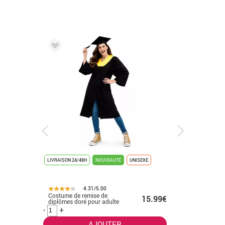
LIVRAISON 24/48H
NOUVEAUTÉ
UNISEXE
LIVRAISON 
4.31/5.00
Costume de remise de
Déguisem
.50€
15.99€
diplômes doré pour adulte
K-Pop bla
-
+
-
+
AJOUTER