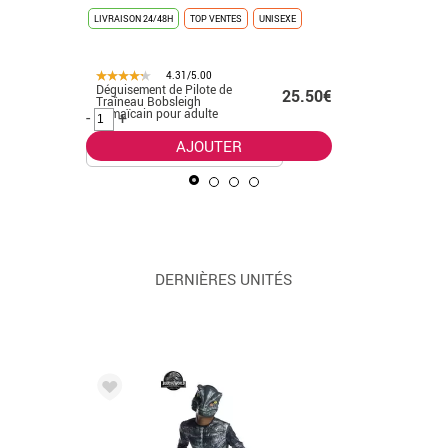
LIVRAISON 24/48H
TOP VENTES
UNISEXE
LIVRAISON 
4.31/5.00
Déguisement de Pilote de
Déguiseme
.50€
25.50€
Traîneau Bobsleigh
homme
Jamaïcain pour adulte
-
+
-
+
AJOUTER
DERNIÈRES UNITÉS