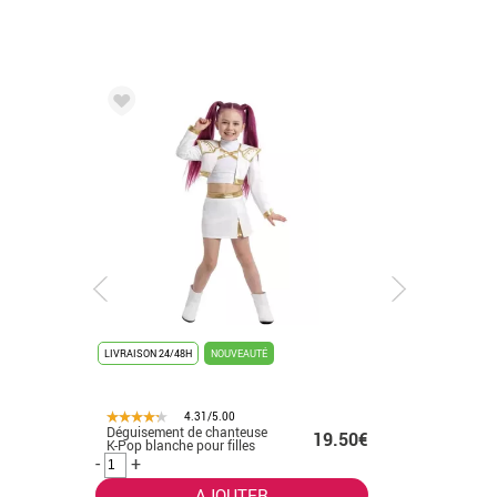
LIVRAISON 24/48H
NOUVEAUTÉ
LIVRAISON 
4.31/5.00
Déguisement de chanteuse
Costume 
.50€
19.50€
K-Pop blanche pour filles
diplômes 
-
+
-
+
AJOUTER