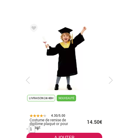
LIVRAISON 24/48H
NOUVEAUTÉ
LIVRAISON 
4.30/5.00
Costume de remise de
Costume 
.99€
14.50€
diplôme plaqué or pour
diplômes 
enfant
-
+
-
+
AJOUTER