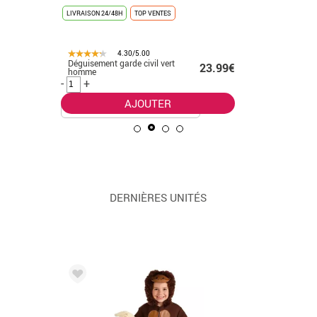
LIVRAISON 24/48H
TOP VENTES
LIVRAISON 
4.30/5.00
Déguisement garde civil vert
Déguiseme
.50€
23.99€
homme
avec bord
femme
-
+
-
+
AJOUTER
DERNIÈRES UNITÉS