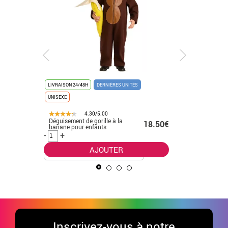
LIVRAISON 24/48H
DERNIÈRES UNITÉS
LIVRAISON 
UNISEXE
4.30/5.00
Déguisement de gorille à la
Déguisem
50€ -
18.50€
banane pour enfants
bébé
.50€
-
+
-
+
AJOUTER
Inscrivez-vous à notre