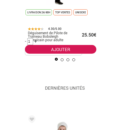
LIVRAISON 24/48H
TOP VENTES
UNISEXE
LIVRAISON 
4.30/5.00
Déguisement de Pilote de
Déguiseme
.50€
25.50€
Traîneau Bobsleigh
homme
Jamaïcain pour adulte
-
+
-
+
AJOUTER
DERNIÈRES UNITÉS