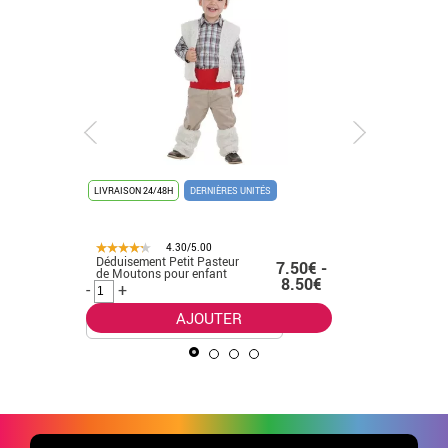
LIVRAISON 24/48H
DERNIÈRES UNITÉS
LIVRAISON 
4.30/5.00
Déduisement Petit Pasteur
Costume 
.99€
7.50€ -
de Moutons pour enfant
guerrière
8.50€
filles
-
+
-
+
AJOUTER