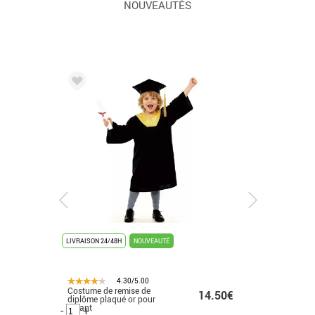
NOUVEAUTÉS
LIVRAISON 24/48H
NOUVEAUTÉ
LIVRAISON 
4.30/5.00
Costume de remise de
Déguisem
.99€
14.50€
diplôme plaqué or pour
K-Pop bla
enfant
-
+
-
+