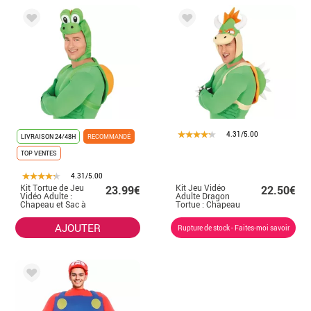
4.31/5.00
LIVRAISON 24/48H
RECOMMANDÉ
TOP VENTES
4.31/5.00
Kit Tortue de Jeu
Kit Jeu Vidéo
23.99€
22.50€
Vidéo Adulte :
Adulte Dragon
Chapeau et Sac à
Tortue : Chapeau
Dos
et Sac à dos
AJOUTER
Rupture de stock - Faites-moi savoir