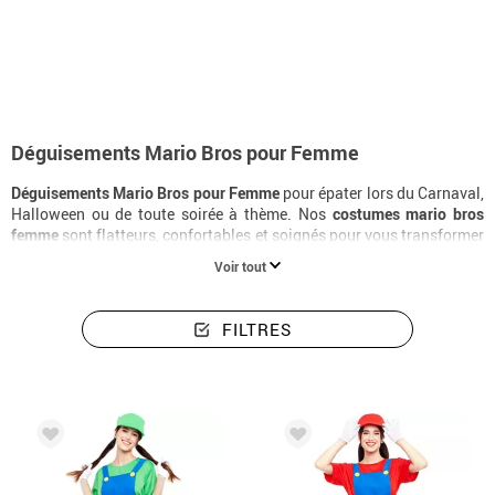
Accueil
Déguisements
Deguisements pour femme mario bros
Déguisements Mario Bros pour Femme
Déguisements Mario Bros pour Femme
pour épater lors du Carnaval,
Halloween ou de toute soirée à thème. Nos
costumes mario bros
femme
sont flatteurs, confortables et soignés pour vous transformer
en votre personnage préféré. Un
déguisement mario bros adulte
de
Voir tout
qualité, disponible du S au XXL, avec livraison rapide.
FILTRES