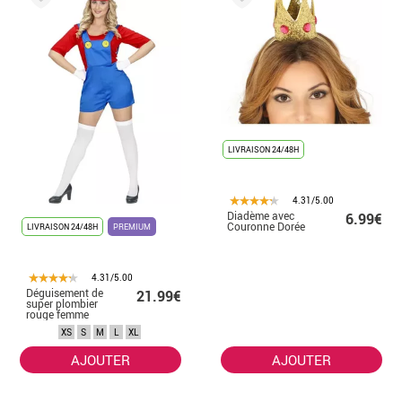
LIVRAISON 24/48H
4.31/5.00
Diadème avec
6.99€
Couronne Dorée
LIVRAISON 24/48H
PREMIUM
4.31/5.00
Déguisement de
21.99€
super plombier
rouge femme
XS
S
M
L
XL
AJOUTER
AJOUTER