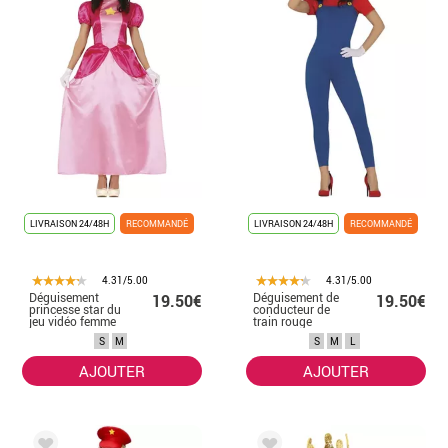
LIVRAISON 24/48H
RECOMMANDÉ
LIVRAISON 24/48H
RECOMMANDÉ
4.31/5.00
4.31/5.00
Déguisement
Déguisement de
19.50€
19.50€
princesse star du
conducteur de
jeu vidéo femme
train rouge
femme
S
M
S
M
L
AJOUTER
AJOUTER