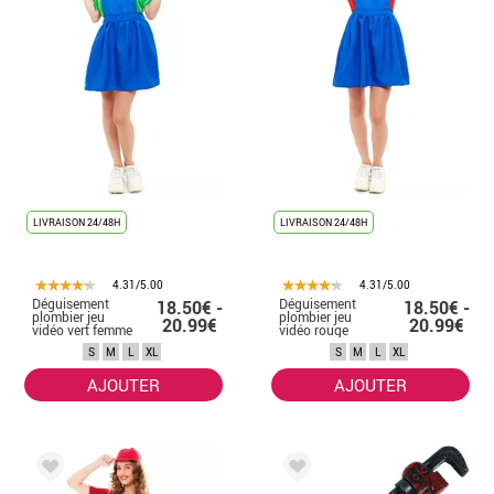
LIVRAISON 24/48H
LIVRAISON 24/48H
4.31/5.00
4.31/5.00
Déguisement
Déguisement
18.50€ -
18.50€ -
plombier jeu
plombier jeu
20.99€
20.99€
vidéo vert femme
vidéo rouge
femme
S
M
L
XL
S
M
L
XL
AJOUTER
AJOUTER