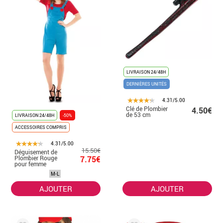
LIVRAISON 24/48H
DERNIÈRES UNITÉS
4.31/5.00
Clé de Plombier
4.50€
de 53 cm
LIVRAISON 24/48H
-50%
ACCESSOIRES COMPRIS
4.31/5.00
15.50€
Déguisement de
Plombier Rouge
7.75€
pour femme
M-L
AJOUTER
AJOUTER