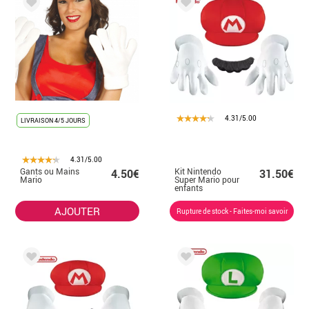
4.31/5.00
LIVRAISON 4/5 JOURS
4.31/5.00
Gants ou Mains
Kit Nintendo
4.50€
31.50€
Mario
Super Mario pour
enfants
AJOUTER
Rupture de stock - Faites-moi savoir