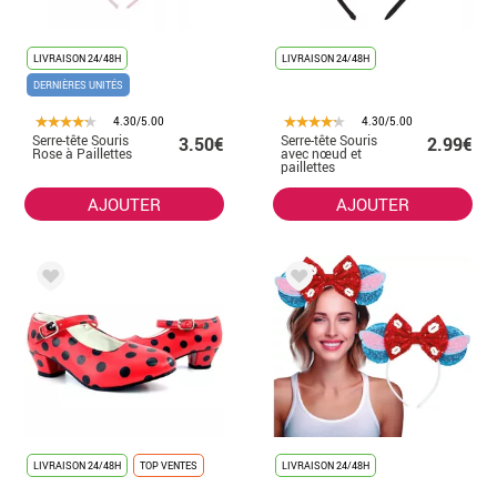
LIVRAISON 24/48H
LIVRAISON 24/48H
DERNIÈRES UNITÉS
4.30/5.00
4.30/5.00
Serre-tête Souris
Serre-tête Souris
3.50€
2.99€
Rose à Paillettes
avec nœud et
paillettes
AJOUTER
AJOUTER
LIVRAISON 24/48H
TOP VENTES
LIVRAISON 24/48H