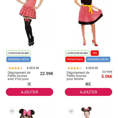
LIVRAISON 24/48H
LIVRAISON 24/48H
-78%
DERNIÈRES UNITÉS
PROMOTION %
DERNIÈRES UNITÉS
4.30/5.00
4.30/5.00
22.99€
Déguisement de
Déguisement de
22.99€
Petite Sourise
Petite Sourise
5.06€
avec Pois pour
pour femme
femme
S
M-L
AJOUTER
AJOUTER