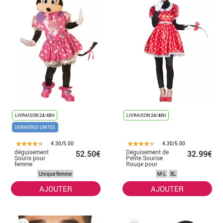
LIVRAISON 24/48H
LIVRAISON 24/48H
DERNIÈRES UNITÉS
4.30/5.00
4.30/5.00
déguisement
Déguisement de
52.50€
32.99€
Souris pour
Petite Sourise
femme
Rouge pour
femme
Unique femme
M-L
XL
AJOUTER
AJOUTER