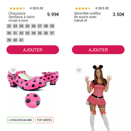
4.30/5.00
4.30/5.00
Chaussure
Serre-tête oreilles
9.99€
3.50€
Sevillana à talon
de souris avec
rouge à pois
nœud et
noirs en chiffres
paillettes
22
23
24
25
26
27
28
29
de 22 à 41
30
31
32
33
34
35
36
37
39
40
41
AJOUTER
AJOUTER
LIVRAISON 24/48H
TOP VENTES