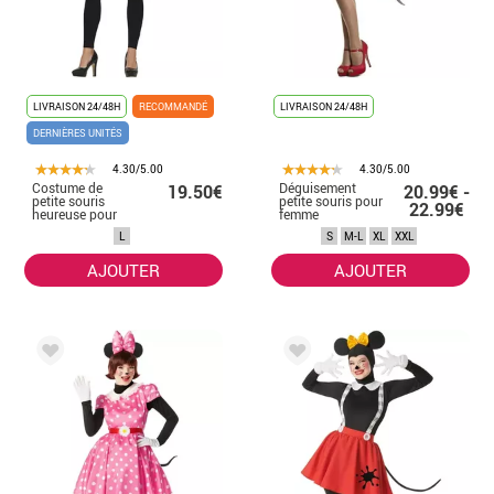
LIVRAISON 24/48H
RECOMMANDÉ
LIVRAISON 24/48H
DERNIÈRES UNITÉS
4.30/5.00
4.30/5.00
Costume de
Déguisement
19.50€
20.99€ -
petite souris
petite souris pour
22.99€
heureuse pour
femme
femme
L
S
M-L
XL
XXL
AJOUTER
AJOUTER