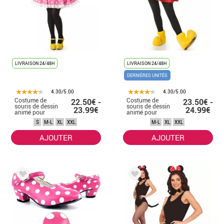
LIVRAISON 24/48H
LIVRAISON 24/48H
DERNIÈRES UNITÉS
4.30/5.00
4.30/5.00
Costume de
Costume de
22.50€ -
23.50€ -
souris de dessin
souris de dessin
23.99€
24.99€
animé pour
animé pour
femme
femme
S
M-L
XL
XXL
M-L
XL
XXL
AJOUTER
AJOUTER