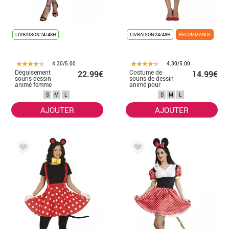
LIVRAISON 24/48H
LIVRAISON 24/48H
RECOMMANDÉ
4.30/5.00
4.30/5.00
Déguisement
Costume de
22.99€
14.99€
souris dessin
souris de dessin
animé femme
animé pour
femme
S
M
L
S
M
L
AJOUTER
AJOUTER