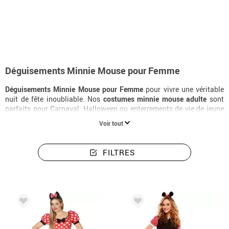
Accueil
Déguisements
Disney
Déguisements Minnie Mouse
Deguisem
Déguisements Minnie Mouse pour Femme
Déguisements Minnie Mouse pour Femme
pour vivre une véritable
nuit de fête inoubliable. Nos
costumes minnie mouse adulte
sont
parfaits pour Carnaval, Halloween ou enterrements de vie de jeune
fille. Commandez votre
déguisement minnie mouse
dès maintenant
Voir tout
et recevez-le en 24 heures.
FILTRES