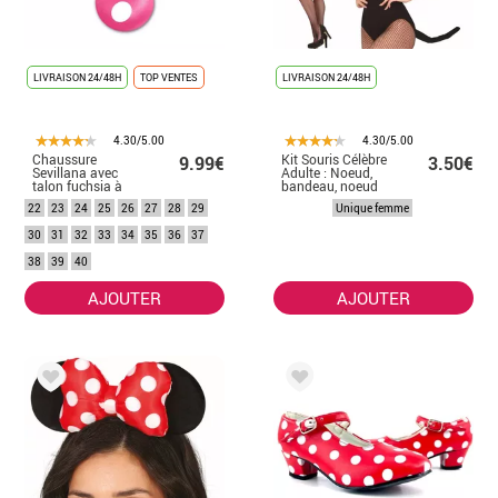
LIVRAISON 24/48H
TOP VENTES
LIVRAISON 24/48H
4.30/5.00
4.30/5.00
Chaussure
Kit Souris Célèbre
9.99€
3.50€
Sevillana avec
Adulte : Noeud,
talon fuchsia à
bandeau, noeud
pois blancs en
papillon et queue
22
23
24
25
26
27
28
29
Unique femme
numéros de 22 à
41
30
31
32
33
34
35
36
37
38
39
40
AJOUTER
AJOUTER