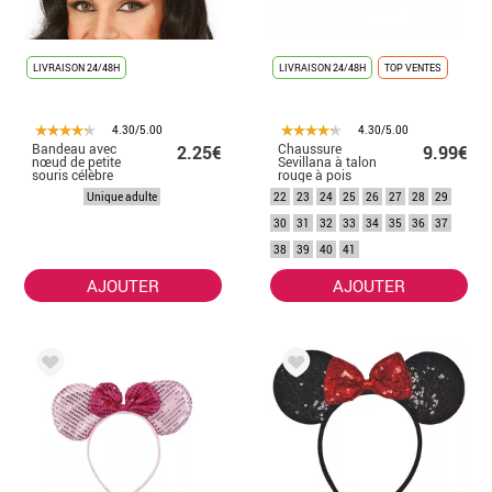
LIVRAISON 24/48H
LIVRAISON 24/48H
TOP VENTES
4.30/5.00
4.30/5.00
Bandeau avec
Chaussure
2.25€
9.99€
nœud de petite
Sevillana à talon
souris célèbre
rouge à pois
pour adulte
blancs en chiffres
Unique adulte
22
23
24
25
26
27
28
29
de 22 à 41
30
31
32
33
34
35
36
37
38
39
40
41
AJOUTER
AJOUTER