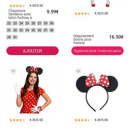
4.30/5.00
Chaussure
9.99€
4.30/5.00
Sevillana avec
talon fuchsia à
pois noirs en
22
23
24
25
26
27
29
30
numéros de 22 à
41
31
32
33
34
35
36
37
38
Déguisement
16.50€
39
41
Souris pour
Femme
AJOUTER
Rupture de stock - Faites-moi savoir
4.30/5.00
4.30/5.00