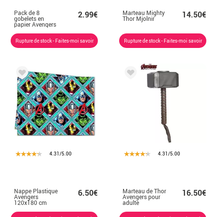
Pack de 8
Marteau Mighty
2.99€
14.50€
gobelets en
Thor Mjolnir
papier Avengers
200 ml
Rupture de stock - Faites-moi savoir
Rupture de stock - Faites-moi savoir
4.31/5.00
4.31/5.00
Nappe Plastique
Marteau de Thor
6.50€
16.50€
Avengers
Avengers pour
120x180 cm
adulte