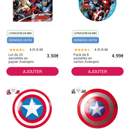
LIVRAISON 24/48H
LIVRAISON 24/48H
DERNIÈRES UNITÉS
DERNIÈRES UNITÉS
4.31/5.00
4.31/5.00
Lot de 20
Pack de 8
3.50€
4.99€
serviettes en
assiettes en
papier Avengers
carton Avengers
33x33 cm
Avengers 23 cm
AJOUTER
AJOUTER