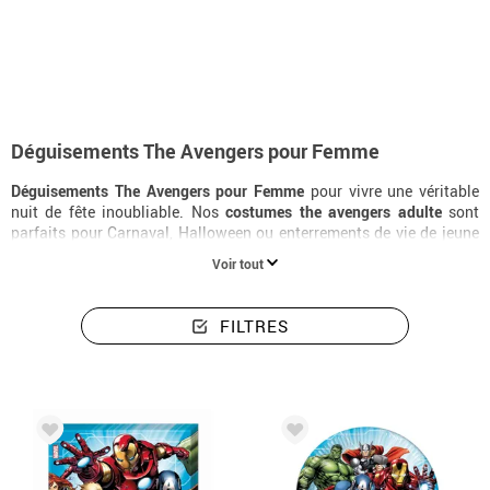
Accueil
Déguisements
Marvel
The Avengers
Deguisements pour fem
Déguisements The Avengers pour Femme
Déguisements The Avengers pour Femme
pour vivre une véritable
nuit de fête inoubliable. Nos
costumes the avengers adulte
sont
parfaits pour Carnaval, Halloween ou enterrements de vie de jeune
fille. Commandez votre
déguisement the avengers
dès maintenant et
Voir tout
recevez-le en 24 heures.
FILTRES